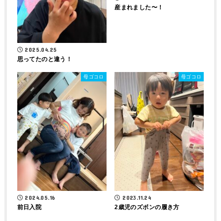
産まれました〜！
2025.04.25
思ってたのと違う！
母ゴコロ
母ゴコロ
2024.05.16
2023.11.24
前日入院
2歳児のズボンの履き方