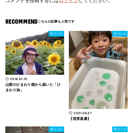
コメントを投稿するには
ログイン
してください。
RECOMMEND
母ゴコロ
母ゴコロ
2018.03.10
山梨のひまわり畑から届いた「ひ
まわり油」
2021.08.27
【現実逃避】
母ゴコロ
母ゴコロ