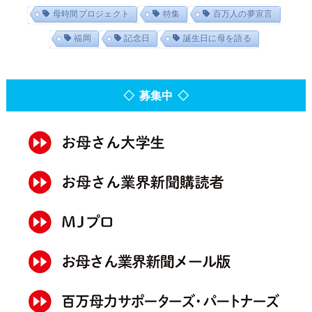
母時間プロジェクト
特集
百万人の夢宣言
福岡
記念日
誕生日に母を語る
◇ 募集中 ◇