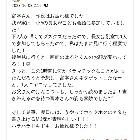
2023-10-08 2:19 PM
富本さん、昨夜はお疲れ様でした！
我が家は、小5の長女がこども会議に参加していまし
た！
下2人が眠くてグズグズだったので、長女は別室で1人
で参加してもらったので、私はたまに見に行く程度で
した！
後半見に行くと、画面のはるとくんのお顔が変わって
る！！笑
きっと、この1時間に何かドラマチックなことがあっ
たんだろうと予想し、富本さんネタゲットしたなー
と、1人ニヤニヤしてました。
お父さんのげんこつ…も、しっかり読めましたよ！書
き終えるのを待つ富本さんの姿も素敵でした^ ^
そして見事、翌日にはこうやってホックホクのネタを
書き上げるMJ魂が素晴らしい！！！
ハラハラドキドキ、お疲れ様でした！！