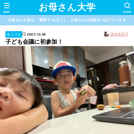
お母さん大学
MENU
SEARCH
お母さん大学は、“孤育て”をなくし、お母さんの笑顔をつなげています
2023.10.08
冨本真理子
母ゴコロ
子ども会議に初参加！