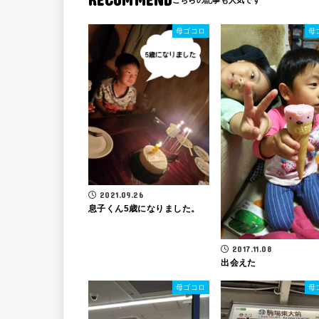
母ゴコロ
母
2021.09.26
息子くん5歳になりました。
2017.11.08
出会えた
母ゴコロ
母