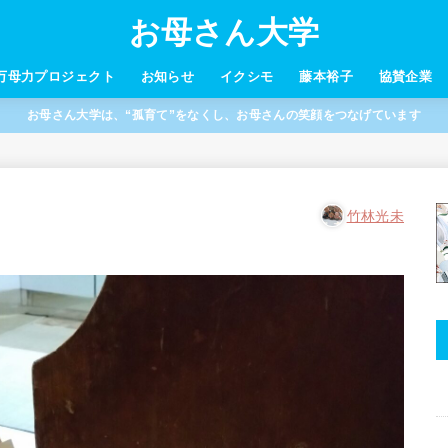
お母さん大学
万母力プロジェクト
お知らせ
イクシモ
藤本裕子
協賛企業
お母さん大学は、“孤育て”をなくし、お母さんの笑顔をつなげています
竹林光未