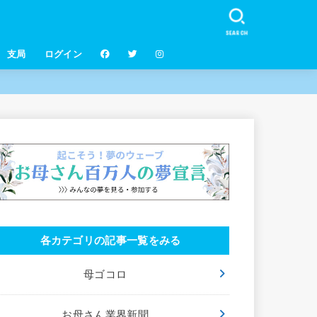
SEARCH
支局
ログイン
各カテゴリの記事一覧をみる
母ゴコロ
お母さん業界新聞