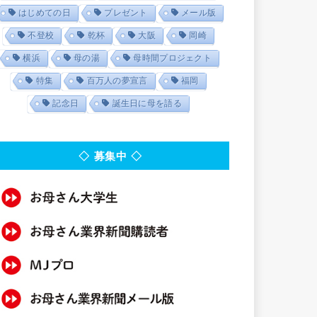
はじめての日
プレゼント
メール版
不登校
乾杯
大阪
岡崎
横浜
母の湯
母時間プロジェクト
特集
百万人の夢宣言
福岡
記念日
誕生日に母を語る
◇ 募集中 ◇