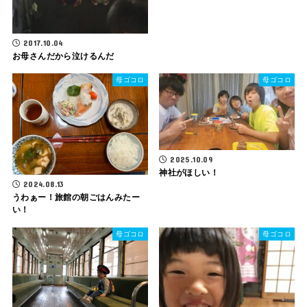
2017.10.04
お母さんだから泣けるんだ
母ゴコロ
母ゴコロ
2025.10.09
神社がほしい！
2024.08.13
うわぁー！旅館の朝ごはんみたー
い！
母ゴコロ
母ゴコロ