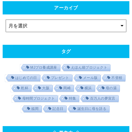
アーカイブ
タグ
MJプロ養成講座
えほん箱プロジェクト
はじめての日
プレゼント
メール版
不登校
乾杯
大阪
岡崎
横浜
母の湯
母時間プロジェクト
特集
百万人の夢宣言
福岡
記念日
誕生日に母を語る