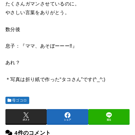
たくさんガマンさせているのに。
やさしい言葉をありがとう。
数分後
息子：『ママ、あそぼーーー‼』
あれ？
＊写真は折り紙で作った“タコさん”です(^_^;)
母ゴコロ
ポスト
シェア
送る
4件のコメント