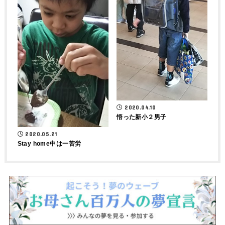
2020.04.10
悟った新小２男子
2020.05.21
Stay home中は一苦労