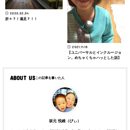
2020.02.04
折々？！遠足？！！
2021.11.18
【ユニバーサルとインクルージョ
ン。めちゃくちゃハッとした話】
ABOUT US
坂元 悦維（ぴぃ）