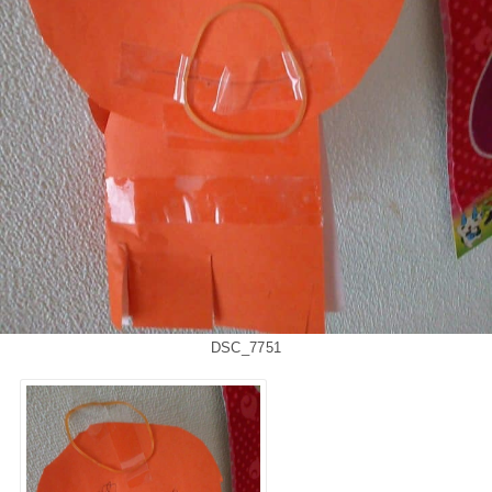
DSC_7751