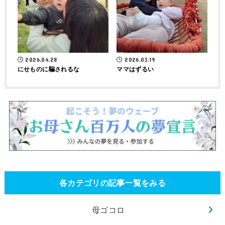
2026.04.28
2026.03.19
にせものに騙されるな
ママはずるい
各カテゴリの記事一覧をみる
母ゴコロ