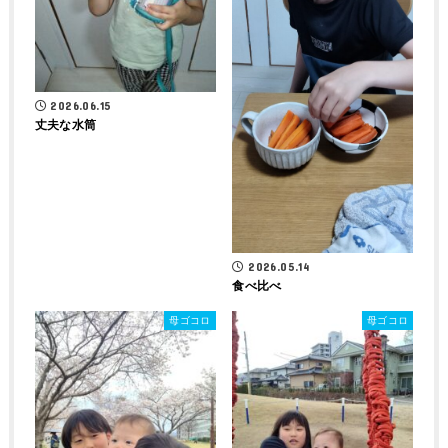
2026.06.15
丈夫な水筒
2026.05.14
食べ比べ
母ゴコロ
母ゴコロ