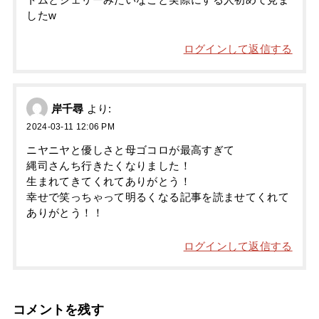
したw
ログインして返信する
岸千尋
より:
2024-03-11 12:06 PM
ニヤニヤと優しさと母ゴコロが最高すぎて
縄司さんち行きたくなりました！
生まれてきてくれてありがとう！
幸せで笑っちゃって明るくなる記事を読ませてくれて
ありがとう！！
ログインして返信する
コメントを残す