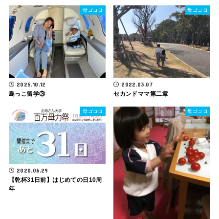
母ゴコロ
母ゴコロ
2025.10.12
2022.03.07
島っこ留学③
セカンドママ第二章
母ゴコロ
母ゴコロ
2020.06.29
【乾杯31日前】はじめての日10周
年