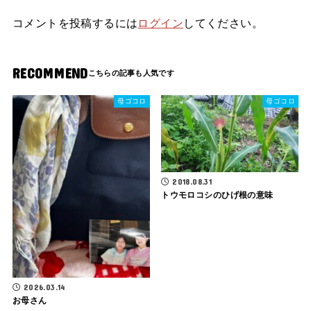
コメントを投稿するには
ログイン
してください。
RECOMMEND
母ゴコロ
母ゴコロ
2018.08.31
トウモロコシのひげ根の意味
2026.03.14
お母さん