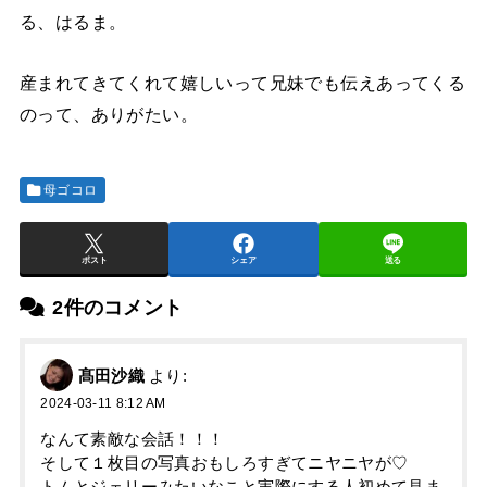
る、はるま。
産まれてきてくれて嬉しいって兄妹でも伝えあってくる
のって、ありがたい。
母ゴコロ
ポスト
シェア
送る
2件のコメント
髙田沙織
より:
2024-03-11 8:12 AM
なんて素敵な会話！！！
そして１枚目の写真おもしろすぎてニヤニヤが♡
トムとジェリーみたいなこと実際にする人初めて見ま