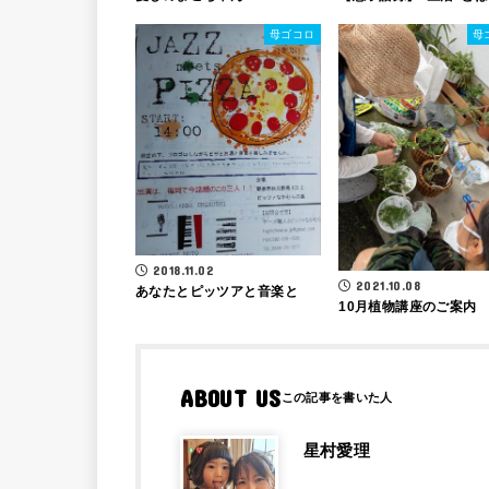
母ゴコロ
母
2018.11.02
2021.10.08
あなたとピッツアと音楽と
10月植物講座のご案内
ABOUT US
星村愛理