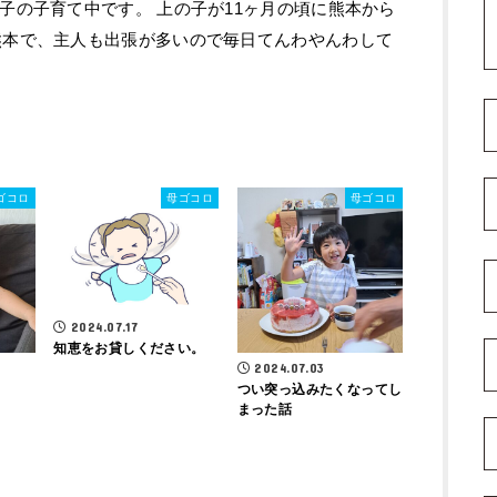
の子の子育て中です。 上の子が11ヶ月の頃に熊本から
熊本で、主人も出張が多いので毎日てんわやんわして
ゴコロ
母ゴコロ
母ゴコロ
2024.07.17
知恵をお貸しください。
2024.07.03
つい突っ込みたくなってし
まった話