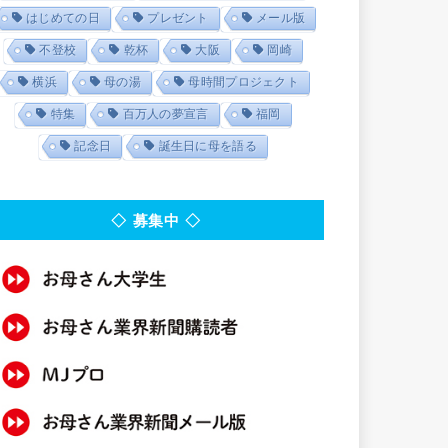
はじめての日
プレゼント
メール版
不登校
乾杯
大阪
岡崎
横浜
母の湯
母時間プロジェクト
特集
百万人の夢宣言
福岡
記念日
誕生日に母を語る
◇ 募集中 ◇