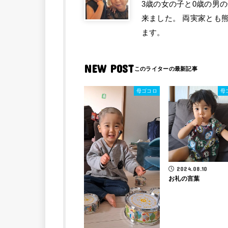
3歳の女の子と0歳の男
来ました。 両実家とも
ます。
NEW POST
母ゴコロ
母
2024.08.10
お礼の言葉