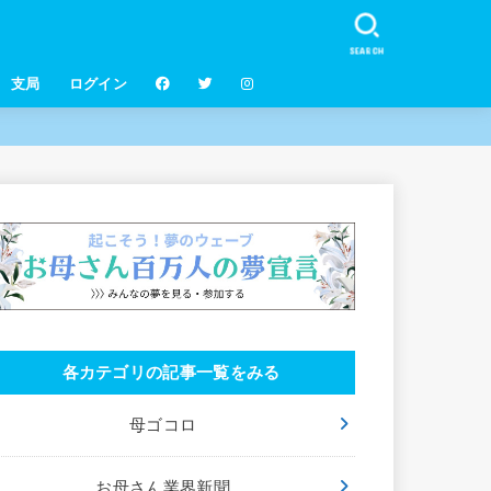
SEARCH
支局
ログイン
各カテゴリの記事一覧をみる
母ゴコロ
お母さん業界新聞