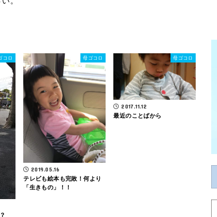
さい。
ゴコロ
母ゴコロ
母ゴコロ
2017.11.12
最近のことばから
2019.05.16
テレビも絵本も完敗！何より
「生きもの」！！
？