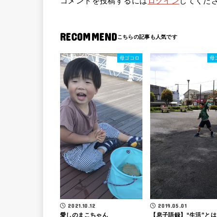
コメントを投稿するには
ログイン
してくだ
RECOMMEND
母ゴコロ
母
2021.10.12
2019.05.01
愛しのまこちゃん
【息子語録】“生活”とは