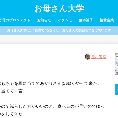
お母さん大学
万母力プロジェクト
お知らせ
イクシモ
藤本裕子
協賛企業
お母さん大学は、“孤育て”をなくし、お母さんの笑顔をつなげています
星村愛理
もちゃを耳に当ててあかりさん(5歳)がやって来た。
り当てて一言。
いので減らした方がいいのと、食べるのが早いのでゆっ
のをしてきた。