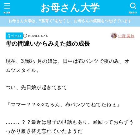
お母さん大学
MENU
SEARCH
お母さん大学は、“孤育て”をなくし、お母さんの笑顔をつなげています
2024.06.16
中野 美鈴
母ゴコロ
母の間違いからみえた娘の成長
現在、3歳8ヶ月の娘は、日中は布パンツで夜のみ、オ
ムツスタイル。
つい、先日娘が起きてきて
「ママー？？⚪︎⚪︎ちゃん、布パンツでねてたねぇ」
………？？最近は息子の世話もあり、頭回っておらずう
っかり履き替え忘れていたようだ