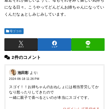
になる日々。こうやってどんどんお姉ちゃんになってい
くんだなぁとしみじみしています。
母ゴコロ
ポスト
シェア
送る
2件のコメント
池田彩
より:
2024-06-18 11:26 PM
スゴイ！！お姉ちゃんのおねしょには相当苦労してか
なり怒ったりしてきたので
一緒に親子で喜べるといのが本当にスゴイです。