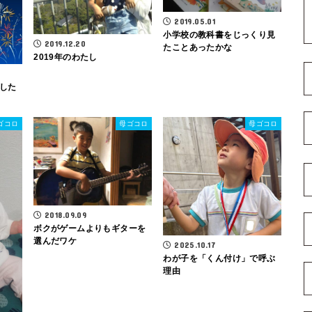
2019.05.01
小学校の教科書をじっくり見
2019.12.20
たことあったかな
2019年のわたし
した
ゴコロ
母ゴコロ
母ゴコロ
2018.09.09
ボクがゲームよりもギターを
選んだワケ
2025.10.17
わが子を「くん付け」で呼ぶ
理由