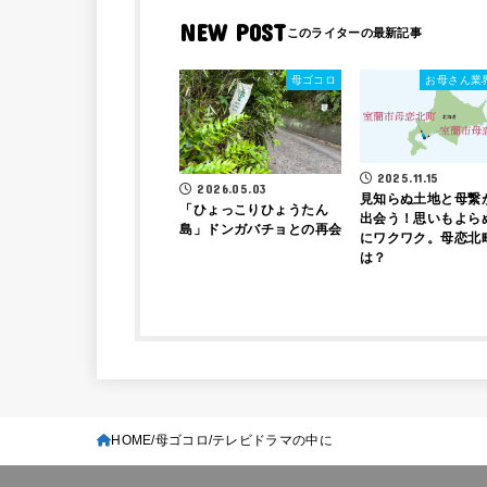
NEW POST
母ゴコロ
お母さん業
2025.11.15
2026.05.03
見知らぬ土地と母繋
「ひょっこりひょうたん
出会う！思いもよら
島」ドンガバチョとの再会
にワクワク。母恋北
は？
HOME
母ゴコロ
テレビドラマの中に