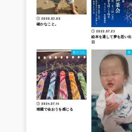
2020.03.05
確かなこと。
2022.07.23
絵本を通して夢を思い出
日
母ゴコロ
母
2024.07.14
靖國で会おうを感じる