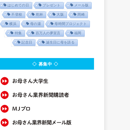
はじめての日
プレゼント
メール版
不登校
乾杯
大阪
岡崎
横浜
母の湯
母時間プロジェクト
特集
百万人の夢宣言
福岡
記念日
誕生日に母を語る
◇ 募集中 ◇