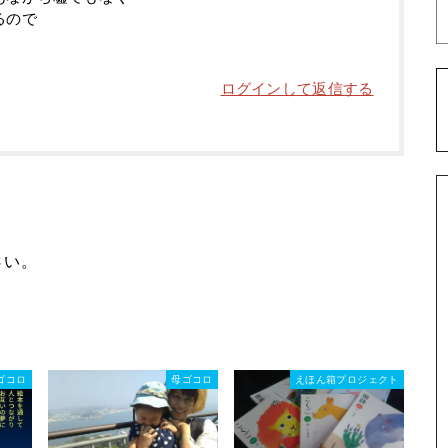
るので
ログインして返信する
さい。
ゴコロ
母ゴコロ
えほん箱プロジェクト