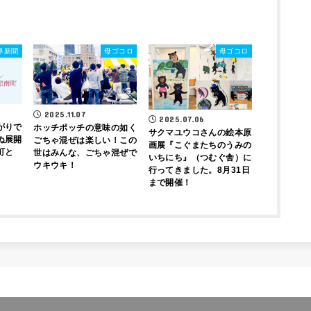
界新聞
母ゴコロ
母ゴコロ
2025.11.07
2025.07.06
がりで
ホッチポッチの意味の如く
サクマユウコさんの絵本原
ぬ展開
ごちゃ混ぜは楽しい！この
画展『こぐまたちのうみの
町と
世はみんな、ごちゃ混ぜで
いちにち』（つむぐ舎）に
ウキウキ！
行ってきました。8月31日
まで開催！