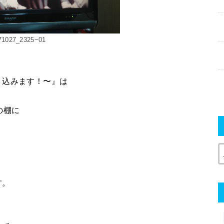
71027_2325~01
り込みます！〜』は
の棚に
す。