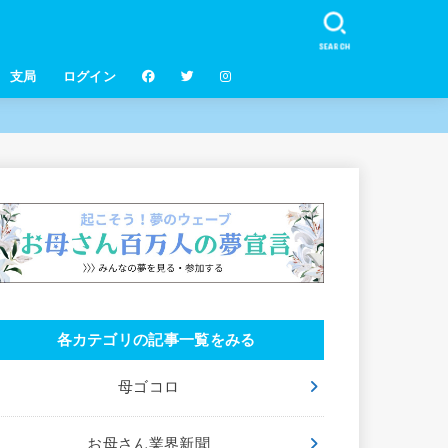
SEARCH
支局
ログイン
各カテゴリの記事一覧をみる
母ゴコロ
お母さん業界新聞