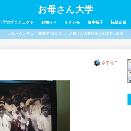
お母さん大学
万母力プロジェクト
お知らせ
イクシモ
藤本裕子
協賛企業
お母さん大学は、“孤育て”をなくし、お母さんの笑顔をつなげています
金子涼子