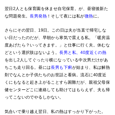
翌日2人とも保育園を休ませ自宅保育。が、昼寝後新た
な問題発生。
長男発熱
！そして夜には私が
微熱
に。
さらにその翌日、19日。この日は夫が当直で帰宅しな
い日だったのだが、早朝から寒気で震える私。「暖房温
度あげたら？いってきます。」と仕事に行く夫。休むな
どという選択肢はないよう。
長男と私、40度近くの熱
を出し2人してぐったり横になっている中次男だけがあ
ちこち走り回る。昼には
長男も下痢
が始まり、私は解熱
剤でなんとか子供たちのお世話と看病。流石に40度近
くにもなると起き上がることすら困難だが、親祖父母保
健センターどこに連絡しても助けてはもらえず、夫も帰
ってこないのでやるしかない。
気合いで乗り越え翌日、私の熱はすっかり下がった。