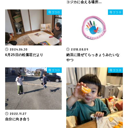
コジカに会える場所…
母ゴコロ
母ゴコロ
2024.06.30
2018.08.09
6月25日の松葉荘だより
納豆に混ぜてらっきょうみたいな
やつ
母ゴコロ
母ゴコロ
2022.11.27
自分に向き合う