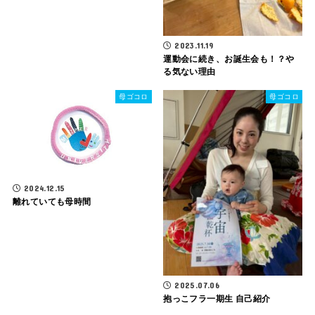
2023.11.19
運動会に続き、お誕生会も！？や
る気ない理由
母ゴコロ
母ゴコロ
2024.12.15
離れていても母時間
2025.07.06
抱っこフラ一期生 自己紹介