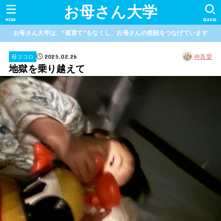
お母さん大学
MENU
SEARCH
お母さん大学は、“孤育て”をなくし、お母さんの笑顔をつなげています
2025.02.26
神真愛
母ゴコロ
地獄を乗り越えて