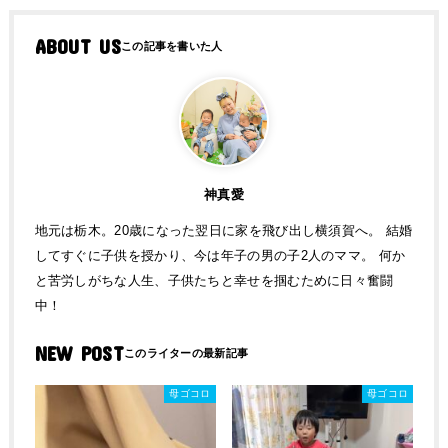
ABOUT US
神真愛
地元は栃木。20歳になった翌日に家を飛び出し横須賀へ。 結婚
してすぐに子供を授かり、今は年子の男の子2人のママ。 何か
と苦労しがちな人生、子供たちと幸せを掴むために日々奮闘
中！
NEW POST
母ゴコロ
母ゴコロ