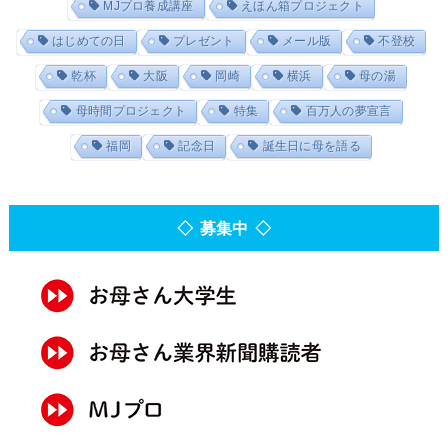
MJプロ養成講座
えほん箱プロジェクト
はじめての日
プレゼント
メール版
不登校
乾杯
大阪
岡崎
横浜
母の湯
母時間プロジェクト
特集
百万人の夢宣言
福岡
記念日
誕生日に母を語る
◇ 募集中 ◇