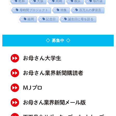
乾杯
大阪
岡崎
横浜
母の湯
母時間プロジェクト
特集
百万人の夢宣言
福岡
記念日
誕生日に母を語る
◇ 募集中 ◇