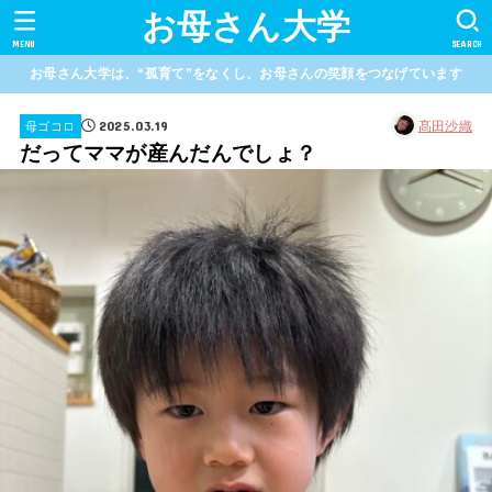
お母さん大学
MENU
SEARCH
お母さん大学は、“孤育て”をなくし、お母さんの笑顔をつなげています
2025.03.19
髙田沙織
母ゴコロ
だってママが産んだんでしょ？