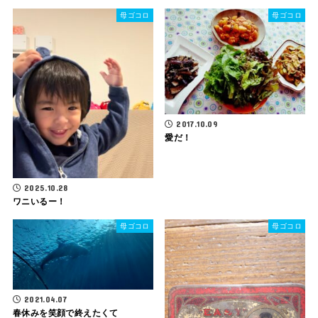
母ゴコロ
母ゴコロ
2017.10.09
愛だ！
2025.10.28
ワニいるー！
母ゴコロ
母ゴコロ
2021.04.07
春休みを笑顔で終えたくて