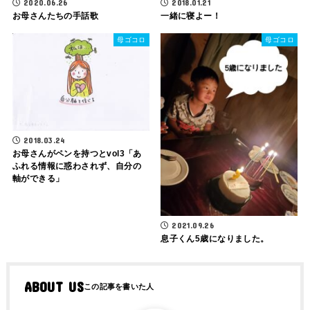
2020.06.26
2018.01.21
お母さんたちの手話歌
一緒に寝よー！
母ゴコロ
母ゴコロ
2018.03.24
お母さんがペンを持つとvol3「あ
ふれる情報に惑わされず、自分の
軸ができる」
2021.09.26
息子くん5歳になりました。
ABOUT US