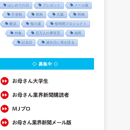
はじめての日
プレゼント
メール版
不登校
乾杯
大阪
岡崎
横浜
母の湯
母時間プロジェクト
特集
百万人の夢宣言
福岡
記念日
誕生日に母を語る
◇ 募集中 ◇