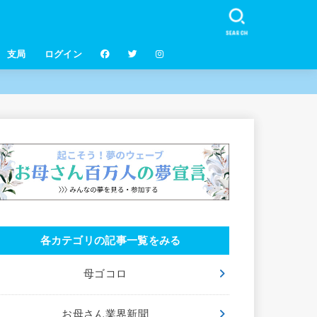
SEARCH
支局
ログイン
各カテゴリの記事一覧をみる
母ゴコロ
お母さん業界新聞