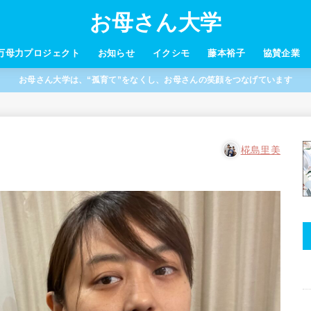
お母さん大学
万母力プロジェクト
お知らせ
イクシモ
藤本裕子
協賛企業
お母さん大学は、“孤育て”をなくし、お母さんの笑顔をつなげています
椛島里美