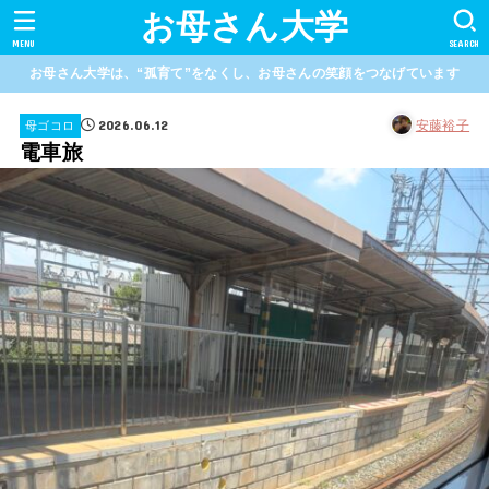
お母さん大学
MENU
SEARCH
お母さん大学は、“孤育て”をなくし、お母さんの笑顔をつなげています
2026.06.12
安藤裕子
母ゴコロ
電車旅