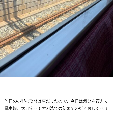
昨日の小郡の取材は車だったので、今日は気分を変えて
電車旅。大刀洗へ！大刀洗での初めての折々おしゃべり