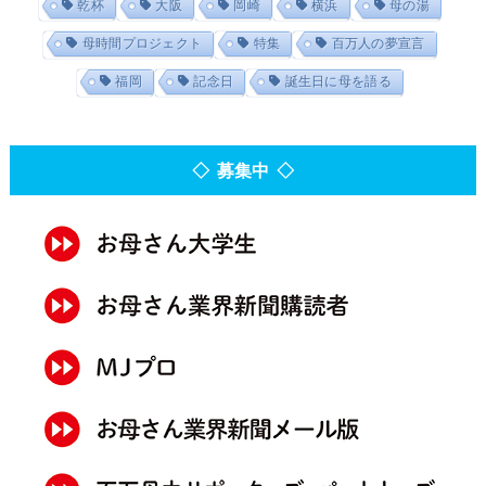
乾杯
大阪
岡崎
横浜
母の湯
母時間プロジェクト
特集
百万人の夢宣言
福岡
記念日
誕生日に母を語る
◇ 募集中 ◇