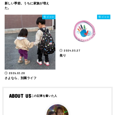
新しい季節。うちに家族が増え
た。
母ゴコロ
母ゴコロ
2024.05.27
焦り
2026.03.28
さよなら、別園ライフ
ABOUT US