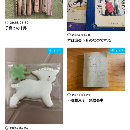
2025.06.20
子育ての末路
2023.01.20
本は出会うものなのですね
母ゴコロ
母ゴコロ
2024.07.21
不登校息子 急成長中
2024.04.24