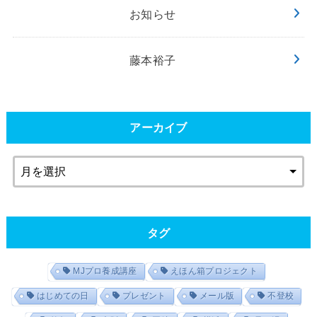
お知らせ
藤本裕子
アーカイブ
タグ
MJプロ養成講座
えほん箱プロジェクト
はじめての日
プレゼント
メール版
不登校