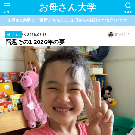
お母さん大学
MENU
SEARCH
お母さん大学は、“孤育て”をなくし、お母さんの笑顔をつなげています
2026.06.16
前田綾乃
母ゴコロ
宿題その1 2026年の夢