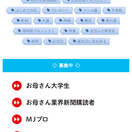
MJプロ養成講座
えほん箱プロジェクト
はじめての日
プレゼント
メール版
不登校
乾杯
大阪
岡崎
横浜
母の湯
母時間プロジェクト
特集
百万人の夢宣言
福岡
記念日
誕生日に母を語る
◇ 募集中 ◇