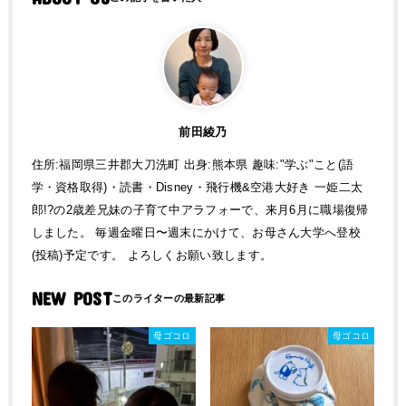
前田綾乃
住所:福岡県三井郡大刀洗町 出身:熊本県 趣味:"学ぶ"こと(語
学・資格取得)・読書・Disney・飛行機&空港大好き 一姫二太
郎!?の2歳差兄妹の子育て中アラフォーで、来月6月に職場復帰
しました。 毎週金曜日〜週末にかけて、お母さん大学へ登校
(投稿)予定です。 よろしくお願い致します。
NEW POST
母ゴコロ
母ゴコロ