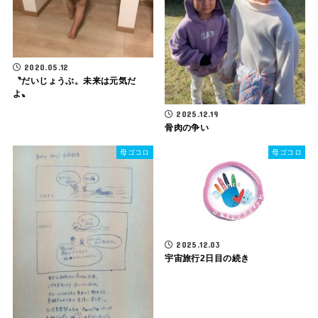
2020.05.12
〝だいじょうぶ。未来は元気だ
よ〟
2025.12.19
骨肉の争い
母ゴコロ
母ゴコロ
2025.12.03
宇宙旅行2日目の続き