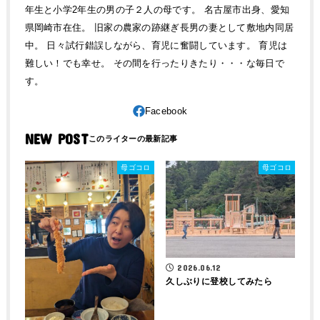
年生と小学2年生の男の子２人の母です。 名古屋市出身、愛知
県岡崎市在住。 旧家の農家の跡継ぎ長男の妻として敷地内同居
中。 日々試行錯誤しながら、育児に奮闘しています。 育児は
難しい！でも幸せ。 その間を行ったりきたり・・・な毎日で
す。
NEW POST
母ゴコロ
母ゴコロ
2026.06.12
久しぶりに登校してみたら