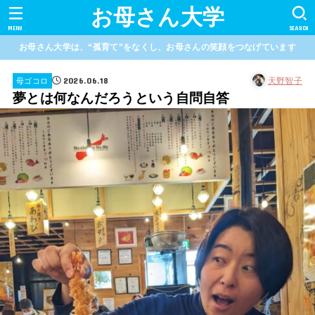
お母さん大学
MENU
SEARCH
お母さん大学は、“孤育て”をなくし、お母さんの笑顔をつなげています
2026.06.18
天野智子
母ゴコロ
夢とは何なんだろうという自問自答