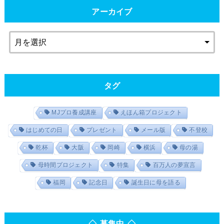
アーカイブ
タグ
MJプロ養成講座
えほん箱プロジェクト
はじめての日
プレゼント
メール版
不登校
乾杯
大阪
岡崎
横浜
母の湯
母時間プロジェクト
特集
百万人の夢宣言
福岡
記念日
誕生日に母を語る
◇ 募集中 ◇