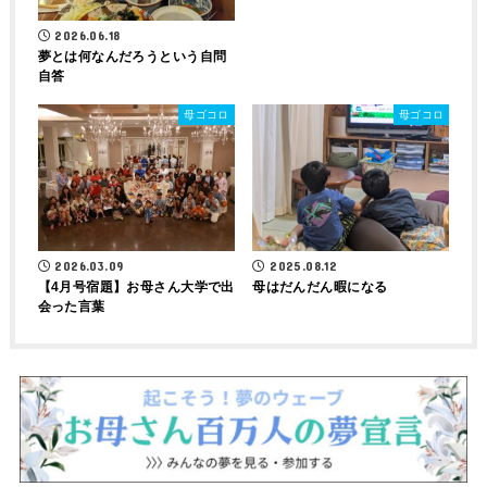
2026.06.18
夢とは何なんだろうという自問
自答
母ゴコロ
母ゴコロ
2026.03.09
2025.08.12
【4月号宿題】お母さん大学で出
母はだんだん暇になる
会った言葉