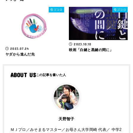
母ゴコロ
母ゴコロ
2023.10.10
2023.07.24
映画「白鍵と黒鍵の間に」
ヤダから進んだ先
ABOUT US
天野智子
ＭＪプロ／みそまるマスター／お母さん大学岡崎 代表／ 中学2