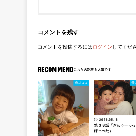
コメントを残す
コメントを投稿するには
ログイン
してくだ
RECOMMEND
母ゴコロ
母
2026.05.18
第３８話『ぎゅうーっっ
ほっぺた』