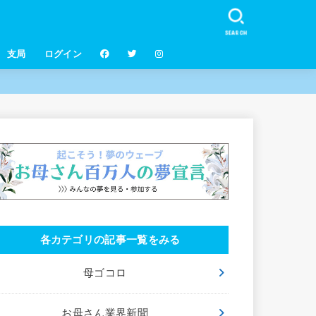
SEARCH
支局
ログイン
各カテゴリの記事一覧をみる
母ゴコロ
お母さん業界新聞