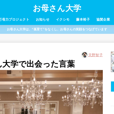
お母さん大学
万母力プロジェクト
お知らせ
イクシモ
藤本裕子
協賛企業
お母さん大学は、“孤育て”をなくし、お母さんの笑顔をつなげています
天野智子
ん大学で出会った言葉