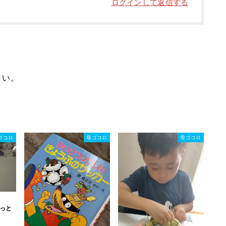
ログインして返信する
さい。
ゴコロ
母ゴコロ
母ゴコロ
っと