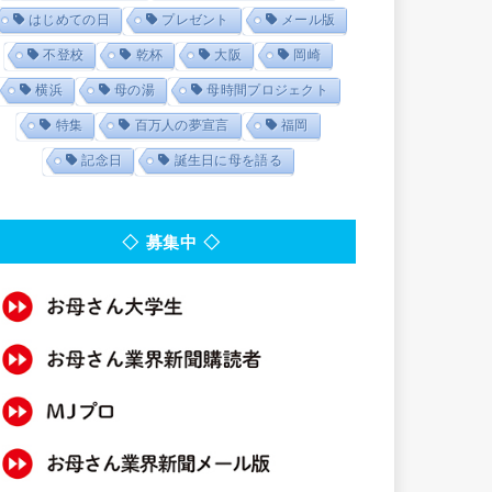
はじめての日
プレゼント
メール版
不登校
乾杯
大阪
岡崎
横浜
母の湯
母時間プロジェクト
特集
百万人の夢宣言
福岡
記念日
誕生日に母を語る
◇ 募集中 ◇