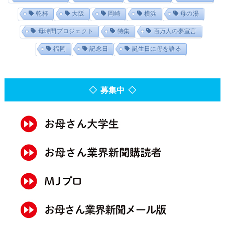
乾杯
大阪
岡崎
横浜
母の湯
母時間プロジェクト
特集
百万人の夢宣言
福岡
記念日
誕生日に母を語る
◇ 募集中 ◇