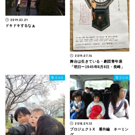
2019.03.21
ドキドキするなぁ
2019.07.16
舞台は生きている・劇団青年座
「明日ー1945年8月8日・長崎」
母ゴコロ
母ゴコロ
2018.09.12
プロジェクトX 番外編 ネーミン
グ