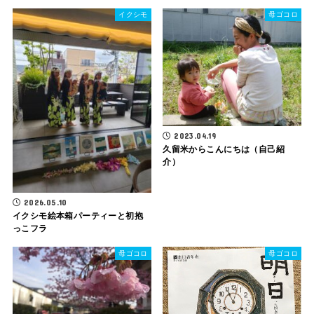
イクシモ
母ゴコロ
2023.04.19
久留米からこんにちは（自己紹
介）
2026.05.10
イクシモ絵本箱パーティーと初抱
っこフラ
母ゴコロ
母ゴコロ