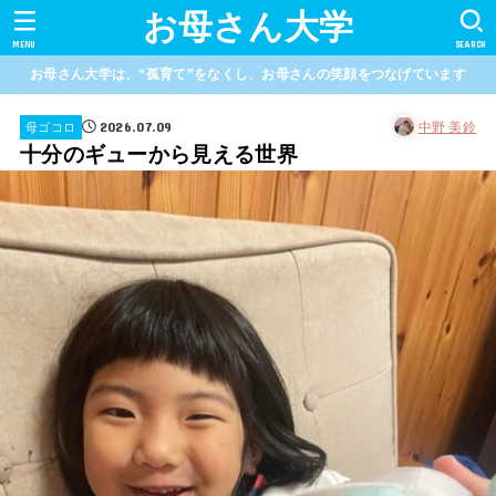
お母さん大学
MENU
SEARCH
お母さん大学は、“孤育て”をなくし、お母さんの笑顔をつなげています
2026.07.09
中野 美鈴
母ゴコロ
十分のギューから見える世界