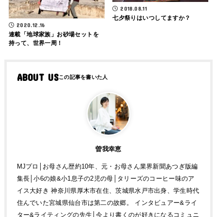
2018.08.11
七夕祭りはいつしてますか？
2020.12.16
連載「地球家族」お砂場セットを
持って、世界一周！
ABOUT US
曽我幸恵
MJプロ│お母さん歴約10年、元・お母さん業界新聞あつぎ版編
集長│小6の娘&小1息子の2児の母│タリーズのコーヒー味のア
イス大好き 神奈川県厚木市在住、茨城県水戸市出身、学生時代
住んでいた宮城県仙台市は第二の故郷。 インタビュアー&ライ
ター&ライティングの先生│今より書くのが好きになるコミュニ