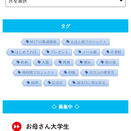
タグ
MJプロ養成講座
えほん箱プロジェクト
はじめての日
プレゼント
メール版
不登校
乾杯
大阪
岡崎
横浜
母の湯
母時間プロジェクト
特集
百万人の夢宣言
福岡
記念日
誕生日に母を語る
◇ 募集中 ◇