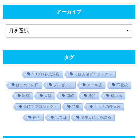
アーカイブ
タグ
MJプロ養成講座
えほん箱プロジェクト
はじめての日
プレゼント
メール版
不登校
乾杯
大阪
岡崎
横浜
母の湯
母時間プロジェクト
特集
百万人の夢宣言
福岡
記念日
誕生日に母を語る