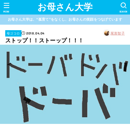
お母さん大学
MENU
SEARCH
お母さん大学は、“孤育て”をなくし、お母さんの笑顔をつなげています
2018.04.04
尾形智子
母ゴコロ
ストップ！！ストーップ！！！