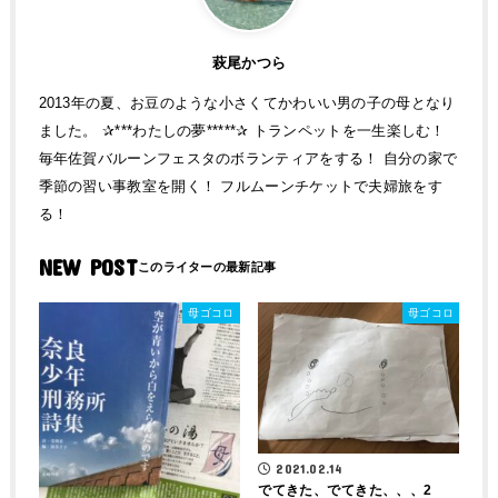
萩尾かつら
2013年の夏、お豆のような小さくてかわいい男の子の母となり
ました。 ✰***わたしの夢*****✰ トランペットを一生楽しむ！
毎年佐賀バルーンフェスタのボランティアをする！ 自分の家で
季節の習い事教室を開く！ フルムーンチケットで夫婦旅をす
る！
NEW POST
母ゴコロ
母ゴコロ
2021.02.14
でてきた、でてきた、、、2