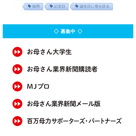
福岡
記念日
誕生日に母を語る
◇ 募集中 ◇