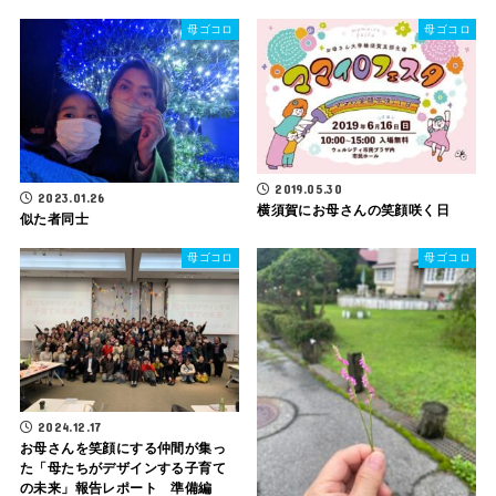
母ゴコロ
母ゴコロ
2019.05.30
2023.01.26
横須賀にお母さんの笑顔咲く日
似た者同士
母ゴコロ
母ゴコロ
2024.12.17
お母さんを笑顔にする仲間が集っ
た「母たちがデザインする子育て
の未来」報告レポート 準備編