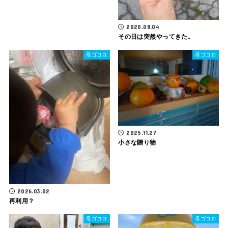
2020.08.04
その日は突然やってきた。
母ゴコロ
母ゴコロ
2025.11.27
小さな贈り物
2026.03.02
再利用？
母ゴコロ
母ゴコロ