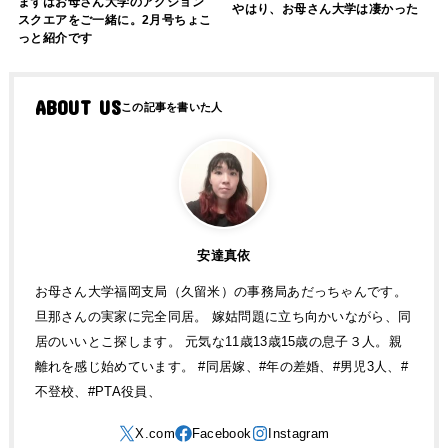
まずはお母さん大学のアクション
やはり、お母さん大学は凄かった
スクエアをご一緒に。2月号ちょこ
っと紹介です
ABOUT US
安達真依
お母さん大学福岡支局（久留米）の事務局あだっちゃんです。
旦那さんの実家に完全同居。 嫁姑問題に立ち向かいながら、同
居のいいとこ探します。 元気な11歳13歳15歳の息子３人。親
離れを感じ始めています。 #同居嫁、#年の差婚、#男児3人、#
不登校、#PTA役員、