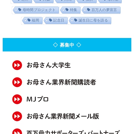
母時間プロジェクト
特集
百万人の夢宣言
福岡
記念日
誕生日に母を語る
◇ 募集中 ◇