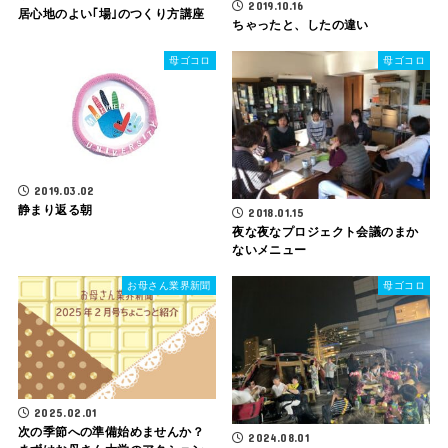
2019.10.16
居心地のよい｢場｣のつくり方講座
ちゃったと、したの違い
母ゴコロ
母ゴコロ
2019.03.02
静まり返る朝
2018.01.15
夜な夜なプロジェクト会議のまか
ないメニュー
お母さん業界新聞
母ゴコロ
2025.02.01
次の季節への準備始めませんか？
2024.08.01