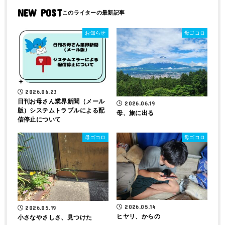
NEW POST
お知らせ
母ゴコロ
2026.06.23
日刊お母さん業界新聞（メール
2026.06.19
版）システムトラブルによる配
母、旅に出る
信停止について
母ゴコロ
母ゴコロ
2026.05.14
2026.05.19
ヒヤリ、からの
小さなやさしさ、見つけた