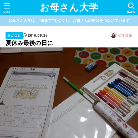
お母さん大学
MENU
SEARCH
お母さん大学は、“孤育て”をなくし、お母さんの笑顔をつなげています
2018.08.26
安達真依
母ゴコロ
夏休み最後の日に