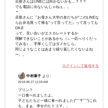
旦那さんはLINEには向かないかも…？？？
でも電話に出ないんじゃねぇ。。
＊
旦那さんに『お母さん大学の友だちが“このLINEな
らお弁当買って帰る”って言ってた』って言っても
OK✌️
って、言い合いがエスカレートするか
理解できないことがあるから（←一応へりくだっ
てみる）、手厚くしてはダメかしら。
同じようなことはあまり繰り返したくないよね
ー。。
ログインして返信する
中村泰子
より:
2019-06-27 11:05 AM
プリン？
一口食べれましたよ。
子どもたちと一緒に食べれました(*￣∇￣*)これ
も、まぁ、幸せのヒトコマ。。