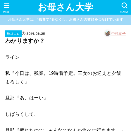
お母さん大学
MENU
SEARCH
お母さん大学は、“孤育て”をなくし、お母さんの笑顔をつなげています
2019.06.25
中村泰子
母ゴコロ
わかりますか？
ライン
私『今日は、残業。19時着予定。三女のお迎えと夕飯
よろしく』
旦那『あ、はーい』
しばらくして、
旦那『疲れたので、みんなでなんか食べに行きます。』