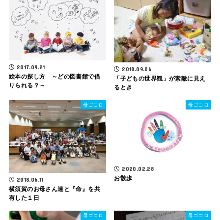
2017.09.21
2018.09.06
絵本の探し方 ～どの図書館で借
「子どもの世界観」が素敵に見え
りられる？～
るとき
母ゴコロ
母ゴコロ
2020.02.28
お散歩
2018.06.11
横須賀のお母さん達と『命』を共
有した１日
母ゴコロ
母ゴコロ