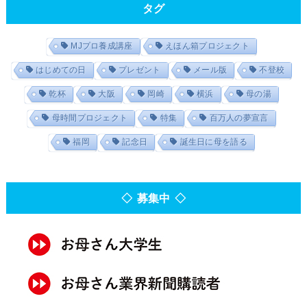
タグ
MJプロ養成講座
えほん箱プロジェクト
はじめての日
プレゼント
メール版
不登校
乾杯
大阪
岡崎
横浜
母の湯
母時間プロジェクト
特集
百万人の夢宣言
福岡
記念日
誕生日に母を語る
◇ 募集中 ◇