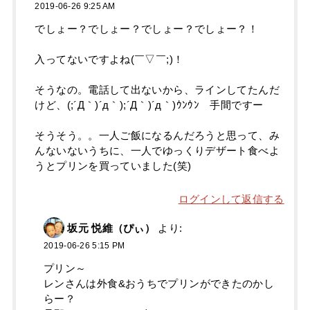
2019-06-26 9:25 AM
でしょー？でしょー？でしょー？でしょー？！
入ってないですよね(￣▽￣;)！
そうなの。電話して出ないから、ラインしてたんだ
けど、(;´Д｀)´д｀);´Д｀)´д｀)ｳﾝｳﾝ 手間ですー
そうそう。。一人ご飯になるんだろうと思って、み
んないないうちに、一人でゆっくりデザート食べよ
うとプリンを買っていました(笑)
ログインして返信する
坂元 悦維（ぴぃ）
より:
2019-06-26 5:15 PM
プリン～
レンさんは外食&おうちでプリンができたのかし
らー？