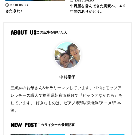
2020.04.03
2018.05.24
牛乳屋を営んできた両親へ、４２
きたきた♪
年間のありがとう。
ABOUT US
中村泰子
三姉妹のお母さん&サラリーマンしています。パパはモッツア
レラチーズ職人で福岡県朝倉市秋月で『ピッツアなかむら』を
しています。 好きなものは、ピアノ/野鳥/深海魚/アニメ/日本
酒。
NEW POST