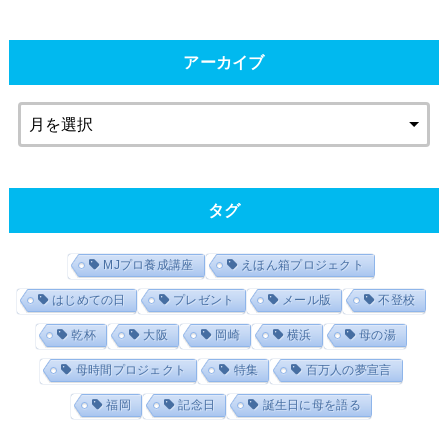
アーカイブ
タグ
MJプロ養成講座
えほん箱プロジェクト
はじめての日
プレゼント
メール版
不登校
乾杯
大阪
岡崎
横浜
母の湯
母時間プロジェクト
特集
百万人の夢宣言
福岡
記念日
誕生日に母を語る