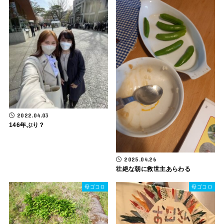
2022.04.03
146年ぶり？
2025.04.26
壮絶な朝に救世主あらわる
母ゴコロ
母ゴコロ