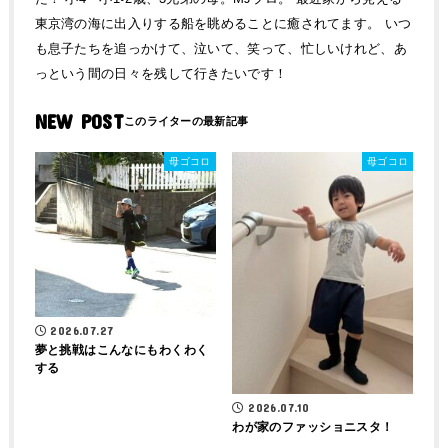
東京湾の海に出入りする船を眺めることに癒されてます。 いつ
も息子たちを追っかけて、泣いて、笑って、忙しいけれど、あ
っという間の日々を残して行きたいです！
NEW POST
母ゴコロ
母ゴコロ
2026.07.27
夢と挑戦はこんなにもわくわく
する
2026.07.10
わが家のファッショニスタ！