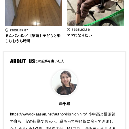
2025.03.30
2020.03.07
ママになりたい
るんバンボ♪／【宿題】子どもと楽
しむおうち時間
ABOUT US
岸千尋
https://www.okaasan.net/author/kishichihiro/ 小中高と横須賀
で育ち、父の転勤で東京へ。縁あって横須賀に戻ってきまし
た！ 小4・小1•2歳、3兄弟の母。MJプロ。 最近家から見える