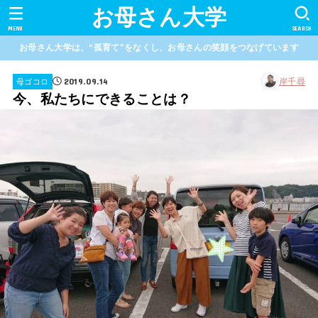
お母さん大学
MENU
SEARCH
お母さん大学は、“孤育て”をなくし、お母さんの笑顔をつなげています
2019.09.14
岸千尋
母ゴコロ
今、私たちにできることは？