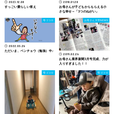
2023.12.08
2018.01.28
すっごい愛らしい答え
お母さんが子どもからもらえる小
さな幸せ～「3つのねがい」
母ゴコロ
お母さん大学NEWS
2022.05.26
ただいま、ベンチョウ（勉強）中♪
2019.02.26
お母さん業界新聞3月号完成、力が
入りすぎました！！
母ゴコロ
母ゴコロ