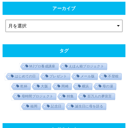
アーカイブ
タグ
MJプロ養成講座
えほん箱プロジェクト
はじめての日
プレゼント
メール版
不登校
乾杯
大阪
岡崎
横浜
母の湯
母時間プロジェクト
特集
百万人の夢宣言
福岡
記念日
誕生日に母を語る