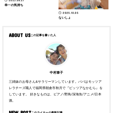
2023.08.21
幸一の気持ち
2025.10.05
ないしょ
ABOUT US
中村泰子
三姉妹のお母さん&サラリーマンしています。パパはモッツア
レラチーズ職人で福岡県朝倉市秋月で『ピッツアなかむら』を
しています。 好きなものは、ピアノ/野鳥/深海魚/アニメ/日本
酒。
NEW POST