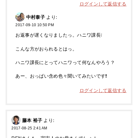
ログインして返信する
中村泰子
より:
2017-09-10 10:50 PM
お返事が遅くなりましたっ。ハニワ課長❕
こんな方がおられるとはっ。
ハニワ課長にとってハニワって何なんやろう？
あー、おっぱい含め色々聞いてみたいです❗
ログインして返信する
藤本 裕子
より:
2017-08-25 2:41 AM