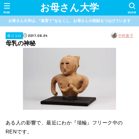
お母さん大学
MENU
SEARCH
お母さん大学は、“孤育て”をなくし、お母さんの笑顔をつなげています
2017.08.24
中村泰子
母ゴコロ
母乳の神秘
ある人の影響で、最近にわか『埴輪』フリーク中の
RENです。