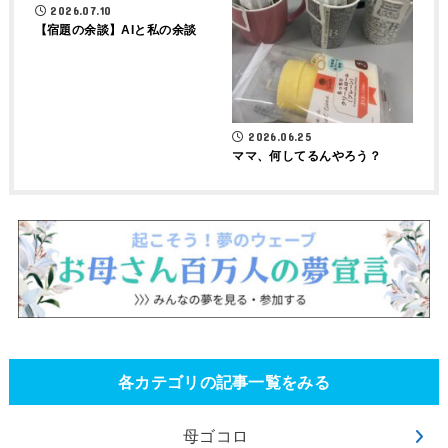
2026.07.10
【宿題の余談】AIと私の余談
2026.06.25
ママ、何してるんやろう？
各カテゴリの記事一覧をみる
母ゴコロ