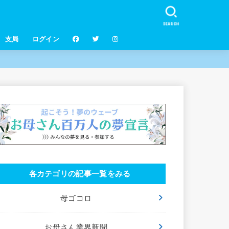
SEARCH
支局
ログイン
各カテゴリの記事一覧をみる
母ゴコロ
お母さん業界新聞