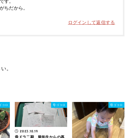
です。
がちだから。
ログインして返信する
さい。
ゴコロ
母ゴコロ
母ゴコロ
2023.10.19
母ドラ二期 留年生からの再