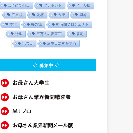
はじめての日
プレゼント
メール版
不登校
乾杯
大阪
岡崎
横浜
母の湯
母時間プロジェクト
特集
百万人の夢宣言
福岡
記念日
誕生日に母を語る
◇ 募集中 ◇