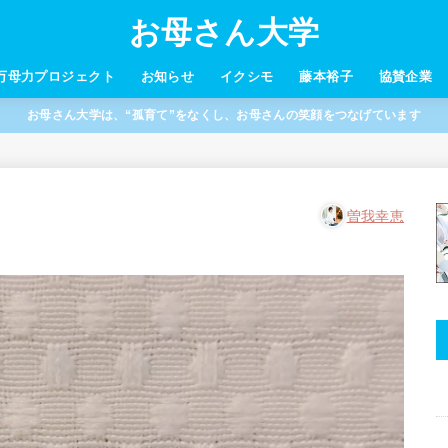
お母さん大学
万母力プロジェクト
お知らせ
イクシモ
藤本裕子
協賛企業
お母さん大学は、“孤育て”をなくし、お母さんの笑顔をつなげています
曽我幸恵