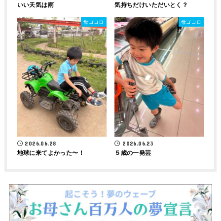
いい天気は雨
気持ちだけいただいとく？
母ゴコロ
母ゴコロ
2026.06.28
2026.06.23
地球に来てよかった〜！
５歳の一発芸