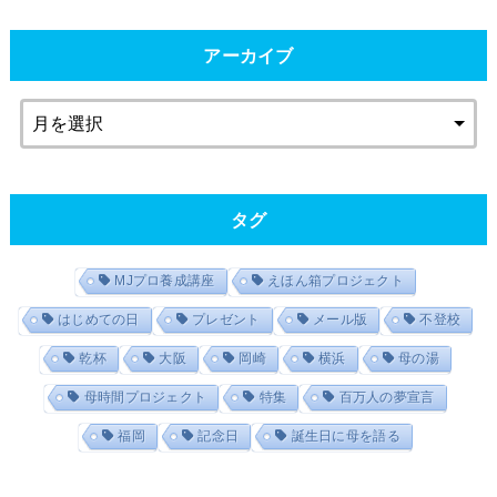
アーカイブ
タグ
MJプロ養成講座
えほん箱プロジェクト
はじめての日
プレゼント
メール版
不登校
乾杯
大阪
岡崎
横浜
母の湯
母時間プロジェクト
特集
百万人の夢宣言
福岡
記念日
誕生日に母を語る