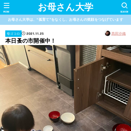
お母さん大学
MENU
SEARCH
お母さん大学は、“孤育て”をなくし、お母さんの笑顔をつなげています
2021.11.25
髙田沙織
母ゴコロ
本日蚤の市開催中！