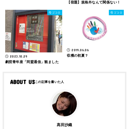
【宿題】規格外なんて関係ない！
母ゴコロ
母ゴコロ
2019.06.06
収穫の初夏？
2023.10.29
劇団青年座「同盟通信」観ました
ABOUT US
髙田沙織