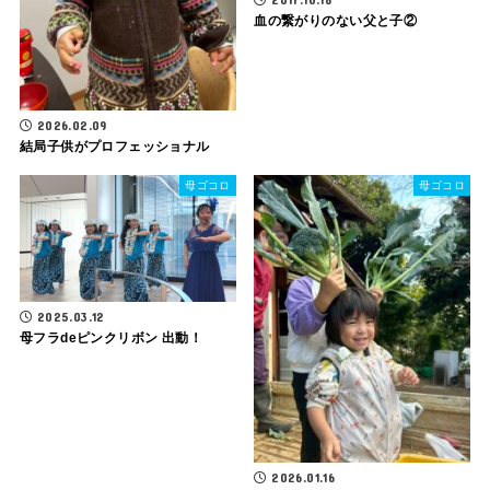
血の繋がりのない父と子②
2026.02.09
結局子供がプロフェッショナル
母ゴコロ
母ゴコロ
2025.03.12
母フラdeピンクリボン 出動！
2026.01.16