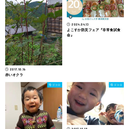
2024.04.13
よこすか防災フェア『非常食試食
会』
2017.10.16
赤いオクラ
母ゴコロ
母ゴコロ
2017.10.18