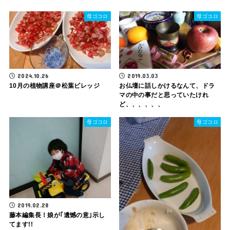
母ゴコロ
母ゴコロ
2024.10.26
2019.03.03
10月の植物講座＠松葉ビレッジ
お仏壇に話しかけるなんて、ドラ
マの中の事だと思っていたけれ
ど、、、、、、
母ゴコロ
母ゴコロ
2019.02.28
藤本編集長！娘が｢遺憾の意｣示し
てます!!