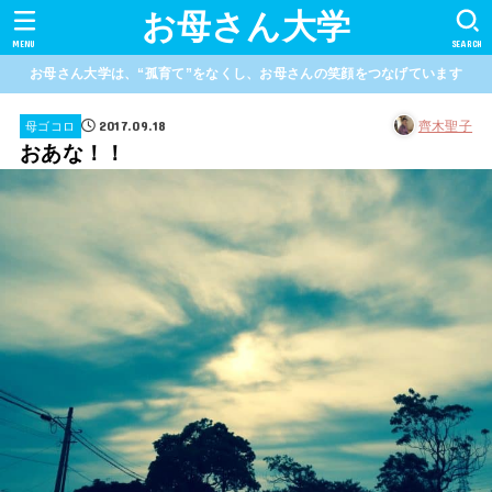
お母さん大学
MENU
SEARCH
お母さん大学は、“孤育て”をなくし、お母さんの笑顔をつなげています
2017.09.18
齊木聖子
母ゴコロ
おあな！！