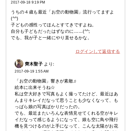
2017-09-18 9:19 PM
うちの４歳も最近「お空の動物園」流行ってますよ
(^^)
子どもの感性ってほんとすてきですよね。
自分も子どもだったはずなのに……(^^;
でも、我が子と一緒にやり直せるかな。
ログインして返信する
齊木聖子
より:
2017-09-19 1:55 AM
「お空の動物園」響きが素敵♫
絵本に出来そうね☆
私は空大好きで写真もよく撮ってたけど、最近はあ
んまりキレイだなって思うことも少なくなって、も
っぱら娘の写真ばかりだったの。
でも、最近またいろんな表情見せてくれる空がキレ
イだなって感じるようになって、娘も空に鳥や飛行
機を見つけるのが上手になって、こんな太陽がお花