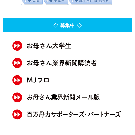
福岡
記念日
誕生日に母を語る
◇ 募集中 ◇