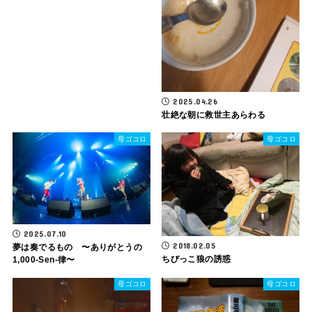
2025.04.26
壮絶な朝に救世主あらわる
母ゴコロ
母ゴコロ
2025.07.10
2018.02.05
夢は奏でるもの 〜ありがとうの
ちびっこ狼の誘惑
1,000-Sen-律〜
母ゴコロ
母ゴコロ