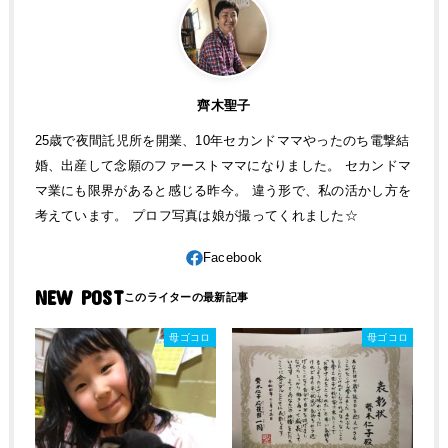
齊木聖子
25歳で夜間託児所を開業、10年セカンドママやったのち電撃結
婚、出産して念願のファーストママになりました。 セカンドマ
マ業にも限界があると感じる昨今。 違う形で、私の活かし方を
考えています。 プロフ写真は娘が撮ってくれました☆
NEW POST
母ゴコロ
母ゴコロ