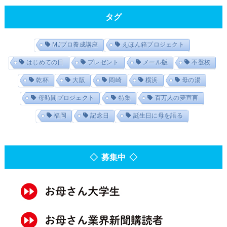
タグ
MJプロ養成講座
えほん箱プロジェクト
はじめての日
プレゼント
メール版
不登校
乾杯
大阪
岡崎
横浜
母の湯
母時間プロジェクト
特集
百万人の夢宣言
福岡
記念日
誕生日に母を語る
◇ 募集中 ◇