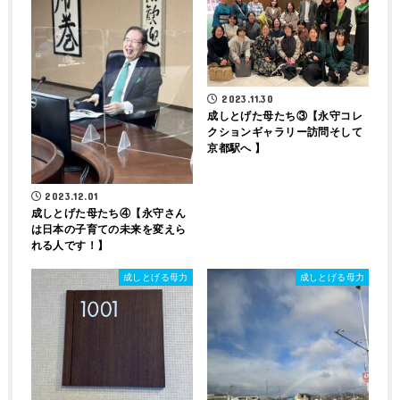
2023.11.30
成しとげた母たち③【永守コレ
クションギャラリー訪問そして
京都駅へ 】
2023.12.01
成しとげた母たち④【永守さん
は日本の子育ての未来を変えら
れる人です！】
成しとげる母力
成しとげる母力