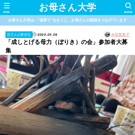
お母さん大学
MENU
SEARCH
お母さん大学は、“孤育て”をなくし、お母さんの笑顔をつなげています
2022.09.28
永安英美子
百万人の夢宣言
「成しとげる母力（ぼりき）の会」参加者大募
集