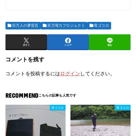
百万人の夢宣言
百万母力プロジェクト
母ゴコロ
ポスト
シェア
送る
コメントを残す
コメントを投稿するには
ログイン
してください。
RECOMMEND
母ゴコロ
母ゴコロ