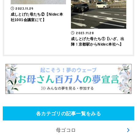
2023.11.29
成しとげた母たち②【Nidec本
社1001会議室にて】
2023.11.28
成しとげた母たち①【いざ、出
陣！京都駅からNidec本社へ】
各カテゴリの記事一覧をみる
母ゴコロ