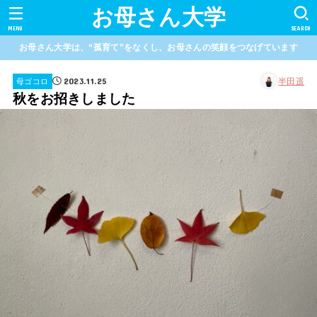
お母さん大学
MENU
SEARCH
お母さん大学は、“孤育て”をなくし、お母さんの笑顔をつなげています
2023.11.25
半田遥
母ゴコロ
秋をお招きしました