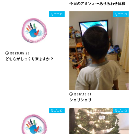
今日のアミソ♬〜ありあわせ日和
母ゴコロ
母ゴコロ
2020.05.28
どちらがしっくり来ますか？
2017.10.01
ショリショリ
母ゴコロ
母ゴコロ