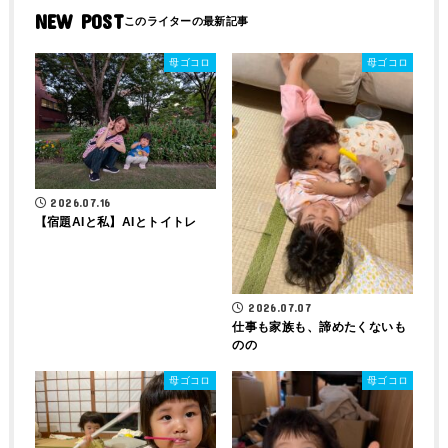
NEW POST
母ゴコロ
母ゴコロ
2026.07.16
【宿題AIと私】AIとトイトレ
2026.07.07
仕事も家族も、諦めたくないも
のの
母ゴコロ
母ゴコロ