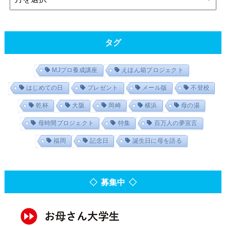
タグ
MJプロ養成講座
えほん箱プロジェクト
はじめての日
プレゼント
メール版
不登校
乾杯
大阪
岡崎
横浜
母の湯
母時間プロジェクト
特集
百万人の夢宣言
福岡
記念日
誕生日に母を語る
◇ 募集中 ◇