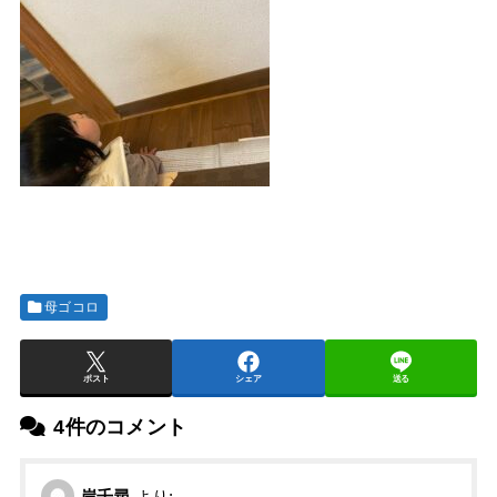
母ゴコロ
ポスト
シェア
送る
4件のコメント