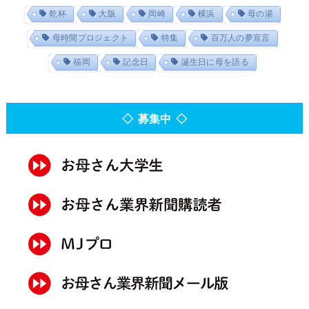
乾杯
大阪
岡崎
横浜
母の湯
母時間プロジェクト
特集
百万人の夢宣言
福岡
記念日
誕生日に母を語る
◇ 募集中 ◇