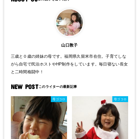
山口敦子
三歳と０歳の姉妹の母です。福岡県久留米市在住。子育てしな
がら自宅で民泊ホストやHP制作をしています。毎日寝ない長女
と二時間格闘中！
NEW POST
母ゴコロ
母ゴコロ