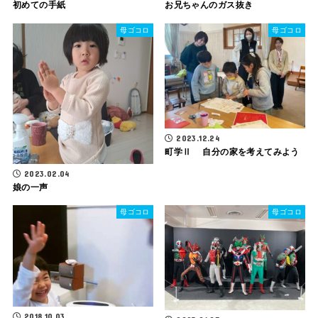
初めての手紙
お兄ちゃんのガス抜き
母ゴコロ
母ゴコロ
2023.12.24
町学Ⅱ 自分の家を考えてみよう
2023.02.04
娘の一声
母ゴコロ
母ゴコロ
2018.10.03