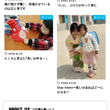
2023.01.07
娘の負けず嫌い、加速させている
ついに、コロナがやって来た
のは父と母です
母ゴコロ
母ゴコロ
2018.12.29
たくさん言えた｢良いお年を～｣
2020.04.12
Stay home〜笑いがあればどーに
かなる〜
ABOUT US