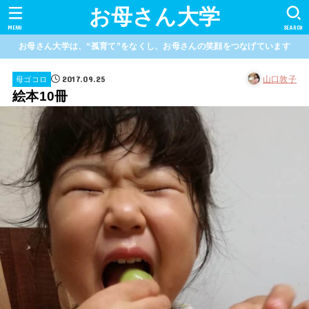
お母さん大学
MENU
SEARCH
お母さん大学は、“孤育て”をなくし、お母さんの笑顔をつなげています
2017.09.25
山口敦子
母ゴコロ
絵本10冊