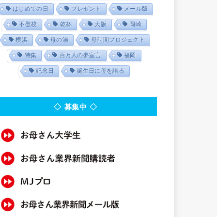
はじめての日
プレゼント
メール版
不登校
乾杯
大阪
岡崎
横浜
母の湯
母時間プロジェクト
特集
百万人の夢宣言
福岡
記念日
誕生日に母を語る
◇ 募集中 ◇