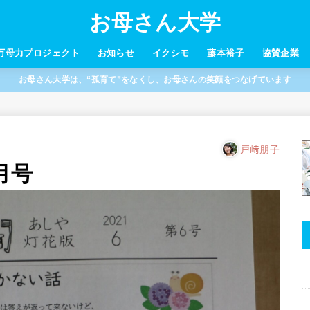
お母さん大学
万母力プロジェクト
お知らせ
イクシモ
藤本裕子
協賛企業
お母さん大学は、“孤育て”をなくし、お母さんの笑顔をつなげています
戸﨑朋子
月号