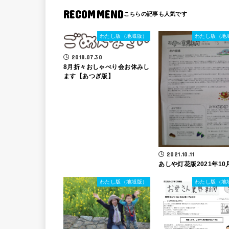
RECOMMEND
わたし版（地域版）
わたし版（地
2018.07.30
8月折々おしゃべり会お休みし
ます【あつぎ版】
2021.10.11
あしや灯花版2021年10
わたし版（地域版）
わたし版（地