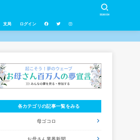
SEARCH
支局
ログイン
各カテゴリの記事一覧をみる
母ゴコロ
お母さん業界新聞