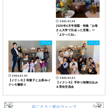
2026.03.08
2026年4月号宿題・特集「お母
さん大学で出会った言葉」〜
「よかったね」
イクシモ
イクシモ
2026.03.04
2026.03.04
【イクシモ】和菓子とお茶deイ
【イクシモ】手作り味噌仕込み
クシモ雛祭り
＆育休交流会