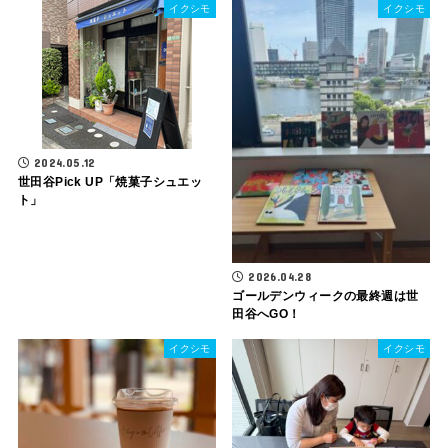
イクシモ
イクシモ
2024.05.12
世田谷Pick UP「焼菓子シュエッ
ト」
2026.04.28
ゴールデンウィークの最終週は世
田谷へGO！
イクシモ
イクシモ