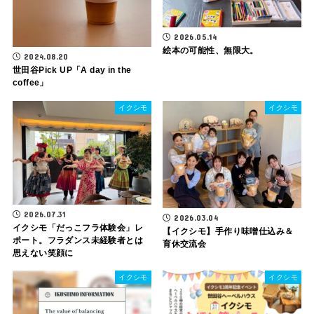
2026.05.14
絵本の可能性、無限大。
2024.08.20
世田谷Pick UP「A day in the
coffee」
イクシモ
イクシモ
2026.07.31
2026.03.04
イクシモ「だっこフラ体験会」レ
【イクシモ】手作り味噌仕込み＆
ポート。フラダンス未経験者とは
育休交流会
思えない笑顔に
イクシモ
イクシモ