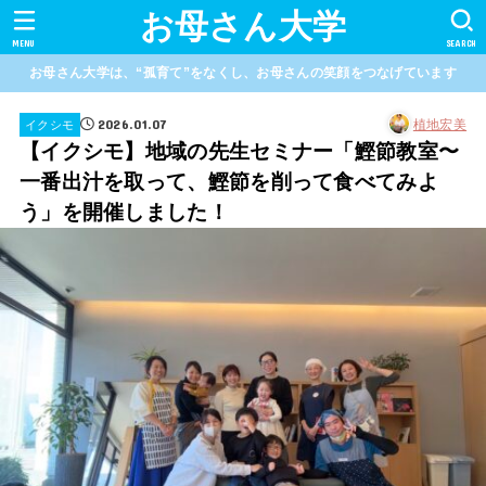
お母さん大学
MENU
SEARCH
お母さん大学は、“孤育て”をなくし、お母さんの笑顔をつなげています
2026.01.07
植地宏美
イクシモ
【イクシモ】地域の先生セミナー「鰹節教室〜
一番出汁を取って、鰹節を削って食べてみよ
う」を開催しました！