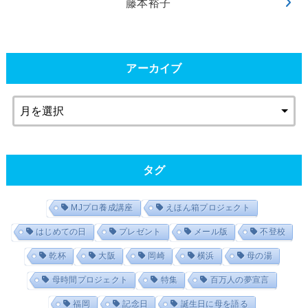
藤本裕子
アーカイブ
タグ
MJプロ養成講座
えほん箱プロジェクト
はじめての日
プレゼント
メール版
不登校
乾杯
大阪
岡崎
横浜
母の湯
母時間プロジェクト
特集
百万人の夢宣言
福岡
記念日
誕生日に母を語る