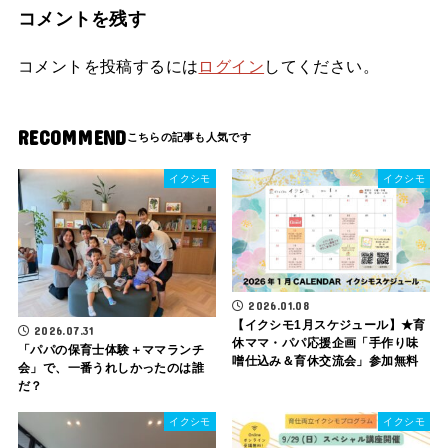
コメントを残す
コメントを投稿するには
ログイン
してください。
RECOMMEND
イクシモ
イクシモ
2026.01.08
【イクシモ1月スケジュール】★育
2026.07.31
休ママ・パパ応援企画「手作り味
「パパの保育士体験＋ママランチ
噌仕込み＆育休交流会」参加無料
会」で、一番うれしかったのは誰
だ？
イクシモ
イクシモ