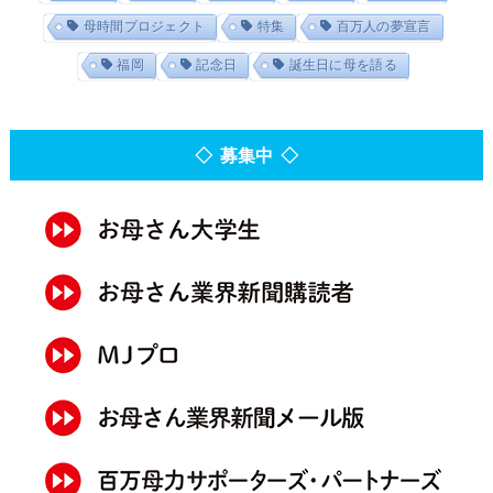
母時間プロジェクト
特集
百万人の夢宣言
福岡
記念日
誕生日に母を語る
◇ 募集中 ◇