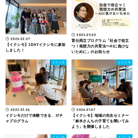
2024.09.02
2026.02.27
育仕両立プログラム「社会で役立
【イクシモ】1DAYイクシモに参加
つ！発想力の共育法〜AIに負けな
しました！
いために」のお知らせ
イクシモ
イクシモ
2023.03.26
2026.01.07
イクシモだけで体験できる、ガチ
【イクシモ】地域の先生セミナー
ャプログラム
「鈴木さんちの子育てを聞いてみ
よう」を開催しました
イクシモ
イクシモ