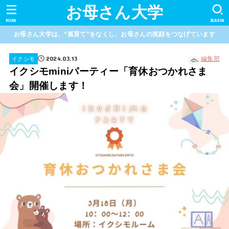
お母さん大学
MENU
SEARCH
お母さん大学は、“孤育て”をなくし、お母さんの笑顔をつなげています
2024.03.13
編集部
イクシモ
イクシモminiパーティー「育休おつかれさま
会」開催します！