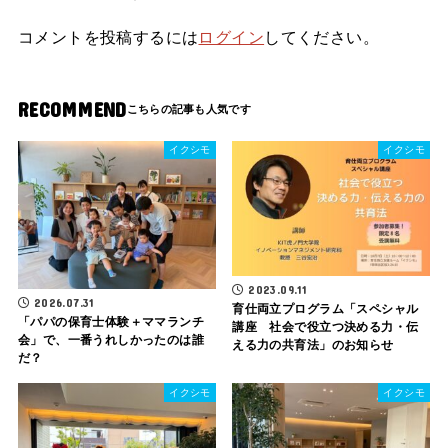
コメントを投稿するには
ログイン
してください。
RECOMMEND
イクシモ
イクシモ
2023.09.11
2026.07.31
育仕両立プログラム「スペシャル
「パパの保育士体験＋ママランチ
講座 社会で役立つ決める力・伝
会」で、一番うれしかったのは誰
える力の共育法」のお知らせ
だ？
イクシモ
イクシモ