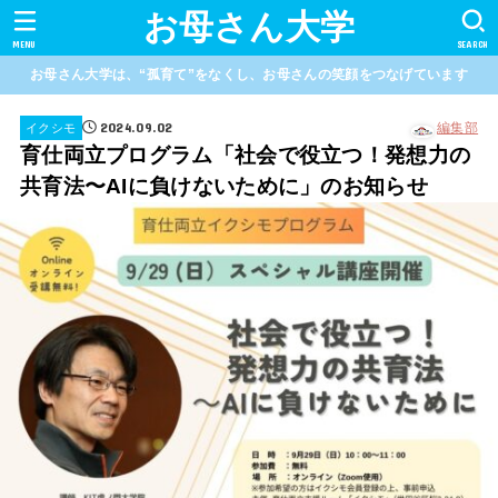
お母さん大学
MENU
SEARCH
お母さん大学は、“孤育て”をなくし、お母さんの笑顔をつなげています
2024.09.02
編集部
イクシモ
育仕両立プログラム「社会で役立つ！発想力の
共育法〜AIに負けないために」のお知らせ