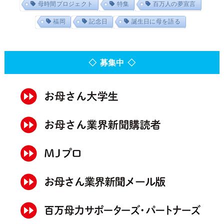
母時間プロジェクト
特集
百万人の夢宣言
福岡
記念日
誕生日に母を語る
◇ 募集中 ◇