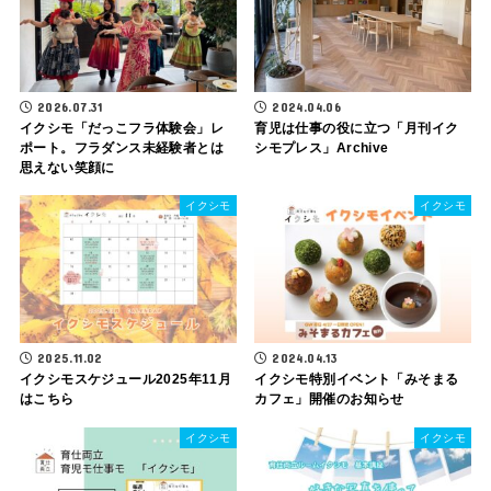
2026.07.31
2024.04.06
イクシモ「だっこフラ体験会」レ
育児は仕事の役に立つ「月刊イク
ポート。フラダンス未経験者とは
シモプレス」Archive
思えない笑顔に
イクシモ
イクシモ
2025.11.02
2024.04.13
イクシモスケジュール2025年11月
イクシモ特別イベント「みそまる
はこちら
カフェ」開催のお知らせ
イクシモ
イクシモ