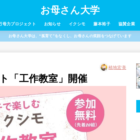
お母さん大学
万母力プロジェクト
お知らせ
イクシモ
藤本裕子
協賛企業
お母さん大学は、“孤育て”をなくし、お母さんの笑顔をつなげています
植地宏美
ト「工作教室」開催