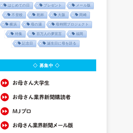
はじめての日
プレゼント
メール版
不登校
乾杯
大阪
岡崎
横浜
母の湯
母時間プロジェクト
特集
百万人の夢宣言
福岡
記念日
誕生日に母を語る
◇ 募集中 ◇