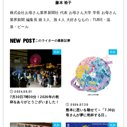
藤本 裕子
株式会社お母さん業界新聞社 代表 お母さん大学 学長 お母さん
業界新聞 編集長 娘３人、孫４人 大好きなもの：TUBE・温
泉・ビール
NEW POST
乾杯
乾杯
2026.08.01
7月30日7時30分！2026年の乾
杯をありがとうございました！
2026.07.30
熊本に思いを馳せて～「7.30お
母さんが夢に乾杯する日」
乾杯
乾杯