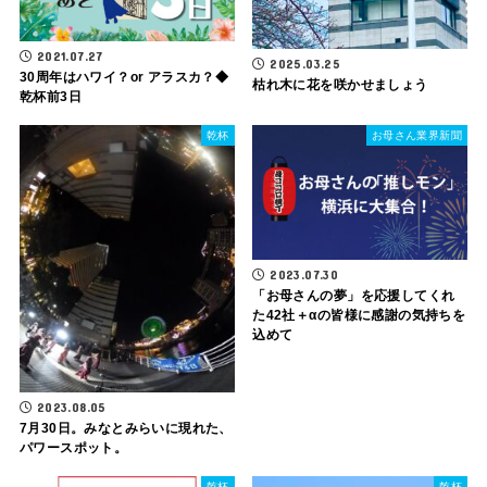
2021.07.27
2025.03.25
30周年はハワイ？or アラスカ？◆
枯れ木に花を咲かせましょう
乾杯前3日
乾杯
お母さん業界新聞
2023.07.30
「お母さんの夢」を応援してくれ
た42社＋αの皆様に感謝の気持ちを
込めて
2023.08.05
7月30日。みなとみらいに現れた、
パワースポット。
乾杯
乾杯