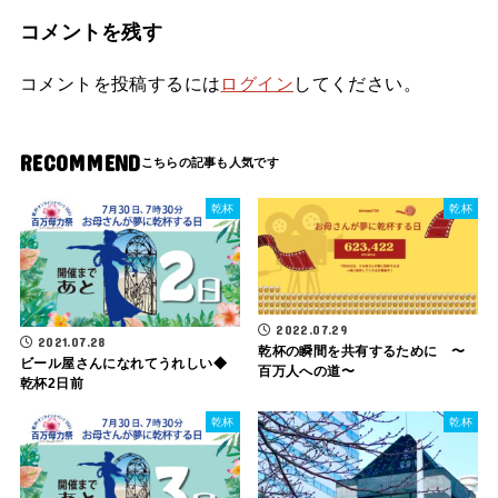
コメントを残す
コメントを投稿するには
ログイン
してください。
RECOMMEND
乾杯
乾杯
2022.07.29
2021.07.28
乾杯の瞬間を共有するために 〜
ビール屋さんになれてうれしい◆
百万人への道〜
乾杯2日前
乾杯
乾杯