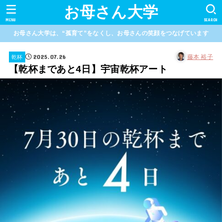
お母さん大学
MENU
SEARCH
お母さん大学は、“孤育て”をなくし、お母さんの笑顔をつなげています
2025.07.26
藤本 裕子
乾杯
【乾杯まであと4日】宇宙乾杯アート