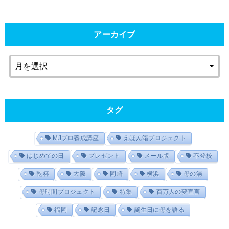
アーカイブ
タグ
MJプロ養成講座
えほん箱プロジェクト
はじめての日
プレゼント
メール版
不登校
乾杯
大阪
岡崎
横浜
母の湯
母時間プロジェクト
特集
百万人の夢宣言
福岡
記念日
誕生日に母を語る