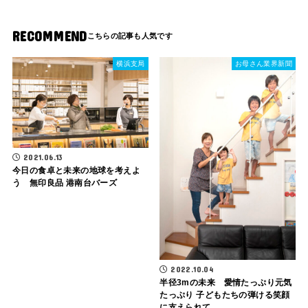
RECOMMEND
横浜支局
お母さん業界新聞
2021.06.13
今日の食卓と未来の地球を考えよ
う 無印良品 港南台バーズ
2022.10.04
半径3mの未来 愛情たっぷり元気
たっぷり 子どもたちの弾ける笑顔
に支えられて