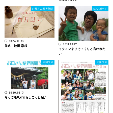
お母さん業界新聞
MJレポート
2024.12.03
2018.08.21
前略 池田 彩様
イクメンよりそっくりと言われた
い
福岡支局
大阪支局
2020.08.13
ちっご版8月号ちょこっと紹介