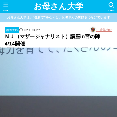
お母さん大学
MENU
SEARCH
お母さん大学は、“孤育て”をなくし、お母さんの笑顔をつなげています
2018.04.27
山﨑美由紀
福岡支局
ＭＪ（マザージャナリスト）講座in宮の陣
4/14開催