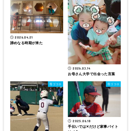
2026.04.21
諦めなる時期が来た
2026.03.14
お母さん大学で出会った言葉
母ゴコロ
母ゴコロ
2025.06.18
手伝いでは‪✕‬だけど家事バイト