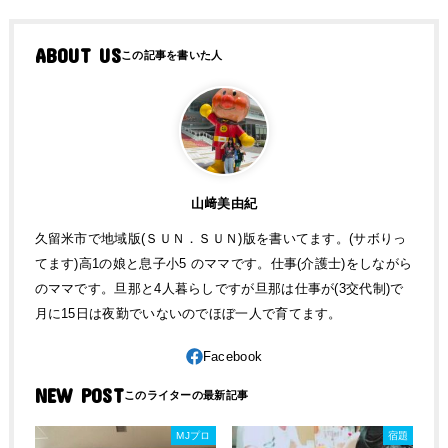
ABOUT US
山﨑美由紀
久留米市で地域版(ＳＵＮ．ＳＵＮ)版を書いてます。(サボりっ
てます)高1の娘と息子小5 のママです。仕事(介護士)をしながら
のママです。旦那と4人暮らしですが旦那は仕事が(3交代制)で
月に15日は夜勤でいないのでほぼ一人で育てます。
NEW POST
MJプロ
宿題