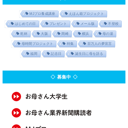
MJプロ養成講座
えほん箱プロジェクト
はじめての日
プレゼント
メール版
不登校
乾杯
大阪
岡崎
横浜
母の湯
母時間プロジェクト
特集
百万人の夢宣言
福岡
記念日
誕生日に母を語る
◇ 募集中 ◇