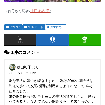
山田あさ美
（お母さん記者/
）
母ゴコロ
MJレポート
おすすめ！
ポスト
シェア
送る
1件のコメント
積山礼子
より:
2019-05-20 7:01 PM
嫌な事故の報道が続きますね。 私は30年の運転歴を
終えて歩いて交通機関を利用するようになって2年が
経ちました。
娘の保育園も習い事も毎日の生活習慣でしたが、終わ
ってみると、なんて危ない綱渡りをして来たものかと