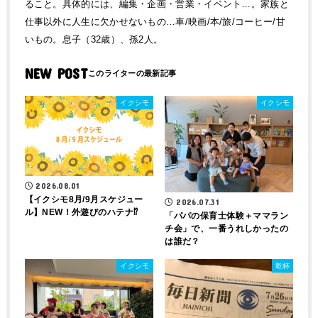
ること。具体的には、編集・企画・営業・イベント…。家族と
仕事以外に人生に欠かせないもの…車/映画/本/旅/コーヒー/甘
いもの。息子（32歳）、孫2人。
NEW POST
イクシモ
イクシモ
2026.08.01
【イクシモ8月/9月スケジュー
2026.07.31
ル】NEW！外遊びのハテナ⁉
「パパの保育士体験＋ママラン
チ会」で、一番うれしかったの
は誰だ？
イクシモ
乾杯