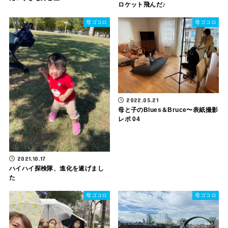
ロケット飛んだ♪
母ゴコロ
母ゴコロ
2022.05.21
母と子のBlues＆Bruce〜表紙撮影
レポ 04
2021.10.17
ハイハイ探検隊、進化を遂げまし
た
母ゴコロ
母ゴコロ