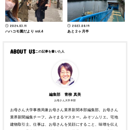
2024.03.11
2023.08.19
ハハコモ園だより vol.4
あと２ヶ月半
ABOUT US
編集部 青柳 真美
お母さん大学本部
お母さん大学事務局兼お母さん業界新聞本部編集部。お母さん
業界新聞編集チーフ。みそまるマスター。みそソムリエ。宅地
建物取引士。仕事は、お母さんを笑顔にすること、味噌を伝え