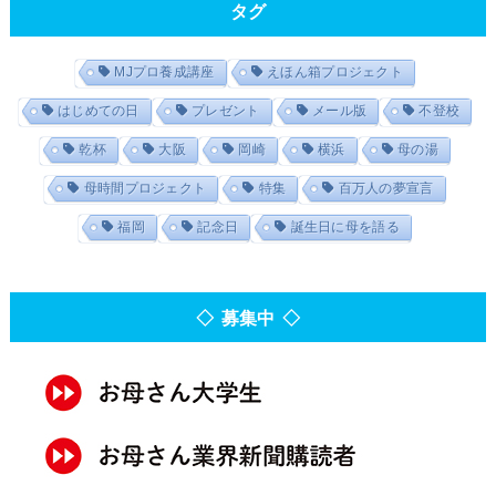
タグ
MJプロ養成講座
えほん箱プロジェクト
はじめての日
プレゼント
メール版
不登校
乾杯
大阪
岡崎
横浜
母の湯
母時間プロジェクト
特集
百万人の夢宣言
福岡
記念日
誕生日に母を語る
◇ 募集中 ◇