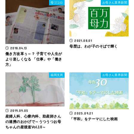
母ゴコロ
お母さん業界新聞
2021.08.01
母歴は、わが子のそばで輝く
2018.04.13
働き方改革ぅ～？ 子育てや人生が
より楽しくなる 「仕事」や「働き
方」
福岡支局
お母さん業界新聞
2019.09.05
2025.09.21
産婦人科、心療内科、助産師さん
「平和」をテーマにした映画
の連携のおかげで～うつうつお母
ちゃんの産後道Vol.10～