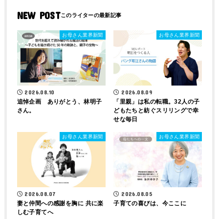
NEW POST
お母さん業界新聞
お母さん業界新聞
2026.08.10
2026.08.09
追悼企画 ありがとう、林明子
「里親」は私の転職。32人の子
さん。
どもたちと紡ぐスリリングで幸
せな毎日
お母さん業界新聞
お母さん業界新聞
2026.08.07
2026.08.05
妻と仲間への感謝を胸に 共に楽
子育ての喜びは、今ここに
しむ子育てへ