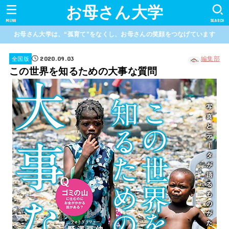
お母さん大学
MENU
SEARCH
お母さん大学は、“孤育て”をなくし、お母さんの笑顔をつなげています
2020.09.03
編集部
全国版
この世界を知るための大事な質問