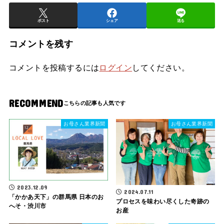
ポスト
シェア
送る
コメントを残す
コメントを投稿するには
ログイン
してください。
RECOMMEND
お母さん業界新聞
お母さん業界新聞
2023.12.09
2024.07.11
「かかあ天下」の群馬県 日本のお
プロセスを味わい尽くした奇跡の
へそ・渋川市
お産