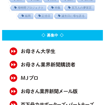
母時間プロジェクト
特集
百万人の夢宣言
福岡
記念日
誕生日に母を語る
◇ 募集中 ◇