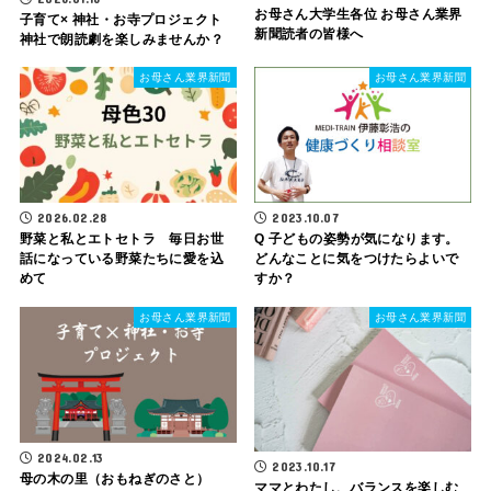
お母さん大学生各位 お母さん業界
子育て× 神社・お寺プロジェクト
新聞読者の皆様へ
神社で朗読劇を楽しみませんか？
お母さん業界新聞
お母さん業界新聞
2026.02.28
2023.10.07
野菜と私とエトセトラ 毎日お世
Q 子どもの姿勢が気になります。
話になっている野菜たちに愛を込
どんなことに気をつけたらよいで
めて
すか？
お母さん業界新聞
お母さん業界新聞
2024.02.13
2023.10.17
母の木の里（おもねぎのさと）
ママとわたし、バランスを楽しむ