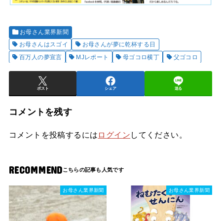
お母さん業界新聞
お母さんはスゴイ
お母さんが夢に乾杯する日
百万人の夢宣言
MJレポート
母ゴコロ横丁
父ゴコロ
ポスト
シェア
送る
コメントを残す
コメントを投稿するには
ログイン
してください。
RECOMMEND
お母さん業界新聞
お母さん業界新聞