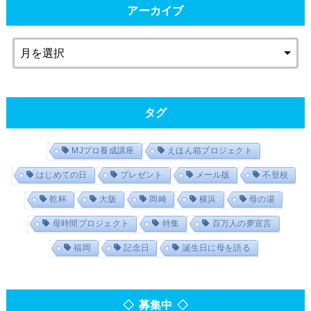
アーカイブ
タグ
MJプロ養成講座
えほん箱プロジェクト
はじめての日
プレゼント
メール版
不登校
乾杯
大阪
岡崎
横浜
母の湯
母時間プロジェクト
特集
百万人の夢宣言
福岡
記念日
誕生日に母を語る
◇ 募集中 ◇