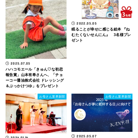
2022.05.05
眠ることが幸せに感じる絵本 『ね
むたくないせんにん』 3名様プレ
ゼント
2025.07.05
ハハコモエール「きゅん♡な初恋
報告賞」山本有希さんへ、「チョ
ーコー醤油株式会社 ドレッシング
＆ぶっかけつゆ」をプレゼント
お母さん業界新聞
お母さん業界新聞
2025.05.07
2026.01.16