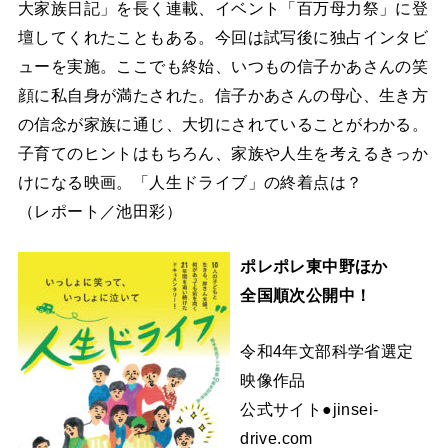
大家族日記」を長く連載、イベント「百万母力祭」に登
壇してくれたこともある。今回は試写後に独占インタビ
ューを実施。ここでも終始、いつもの信子かあさんの笑
顔に私自身が満たされた。信子かあさんの母心、生き方
の信念が家族に通じ、大切にされていることがわかる。
子育てのヒントはもちろん、家族や人生を考えるきっか
けになる映画。「人生ドライブ」の終着点は？
（レポート／池田彩）
ポレポレ東中野ほか
全国順次公開中！
令和4年文部科学省選定
映像作品
公式サイト●jinsei-
drive.com