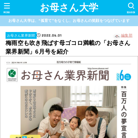
お母さん大学
MENU
SEARCH
お母さん大学は、“孤育て”をなくし、お母さんの笑顔をつなげています
2022.06.01
編集部
お母さん業界新聞
梅雨空も吹き飛ばす母ゴコロ満載の「お母さん
業界新聞」6月号を紹介