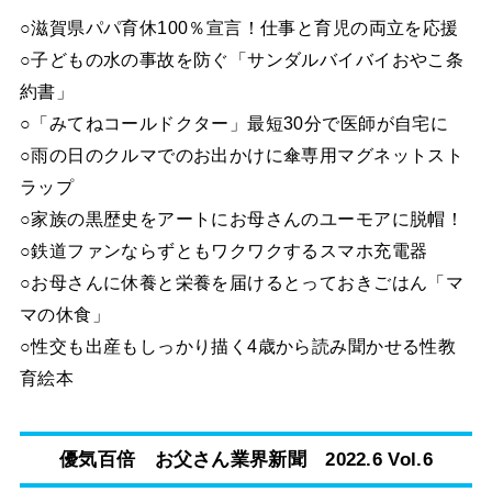
○滋賀県パパ育休100％宣言！仕事と育児の両立を応援
○子どもの水の事故を防ぐ「サンダルバイバイおやこ条
約書」
○「みてねコールドクター」最短30分で医師が自宅に
○雨の日のクルマでのお出かけに傘専用マグネットスト
ラップ
○家族の黒歴史をアートにお母さんのユーモアに脱帽！
○鉄道ファンならずともワクワクするスマホ充電器
○お母さんに休養と栄養を届けるとっておきごはん「マ
マの休食」
○性交も出産もしっかり描く4歳から読み聞かせる性教
育絵本
優気百倍 お父さん業界新聞 2022.6 Vol.6