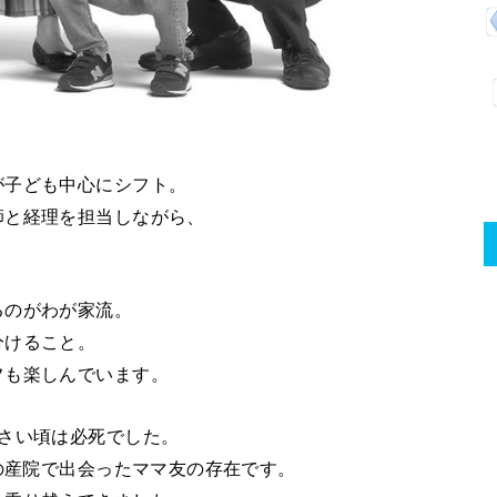
が子ども中心にシフト。
師と経理を担当しながら、
るのがわが家流。
分けること。
フも楽しんでいます。
さい頃は必死でした。
）の産院で出会ったママ友の存在です。