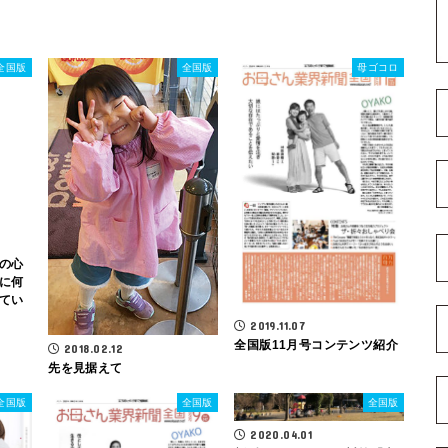
全国版
全国版
母ゴコロ
の心
に何
てい
2019.11.07
全国版11月号コンテンツ紹介
2018.02.12
先を見据えて
全国版
全国版
全国版
2020.04.01