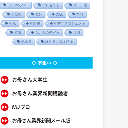
はじめての日
プレゼント
メール版
不登校
乾杯
大阪
岡崎
横浜
母の湯
母時間プロジェクト
特集
百万人の夢宣言
福岡
記念日
誕生日に母を語る
◇ 募集中 ◇