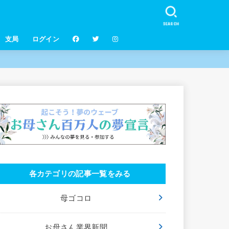
SEARCH
支局
ログイン
各カテゴリの記事一覧をみる
母ゴコロ
お母さん業界新聞