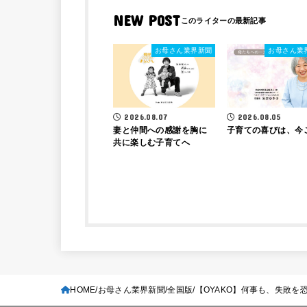
NEW POST
お母さん業界新聞
お母さん業
2026.08.07
2026.08.05
妻と仲間への感謝を胸に
子育ての喜びは、今
共に楽しむ子育てへ
HOME
お母さん業界新聞
全国版
【OYAKO】何事も、失敗を