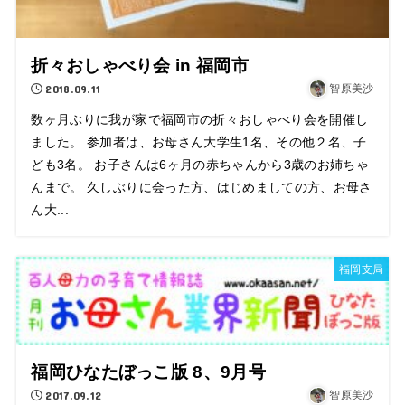
折々おしゃべり会 in 福岡市
2018.09.11
智原美沙
数ヶ月ぶりに我が家で福岡市の折々おしゃべり会を開催し
ました。 参加者は、お母さん大学生1名、その他２名、子
ども3名。 お子さんは6ヶ月の赤ちゃんから3歳のお姉ちゃ
んまで。 久しぶりに会った方、はじめましての方、お母さ
ん大...
福岡支局
福岡ひなたぼっこ版 8、9月号
2017.09.12
智原美沙