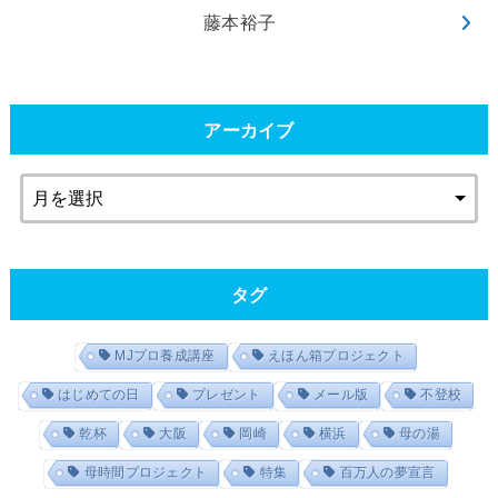
藤本裕子
アーカイブ
タグ
MJプロ養成講座
えほん箱プロジェクト
はじめての日
プレゼント
メール版
不登校
乾杯
大阪
岡崎
横浜
母の湯
母時間プロジェクト
特集
百万人の夢宣言