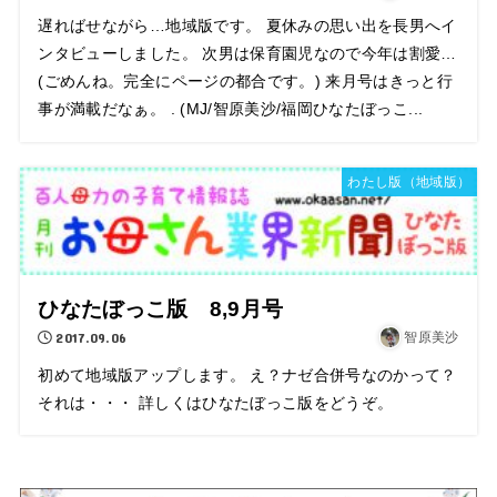
遅ればせながら…地域版です。 夏休みの思い出を長男へイ
ンタビューしました。 次男は保育園児なので今年は割愛…
(ごめんね。完全にページの都合です。) 来月号はきっと行
事が満載だなぁ。 . (MJ/智原美沙/福岡ひなたぼっこ...
わたし版（地域版）
ひなたぼっこ版 8,9月号
2017.09.06
智原美沙
初めて地域版アップします。 え？ナゼ合併号なのかって？
それは・・・ 詳しくはひなたぼっこ版をどうぞ。