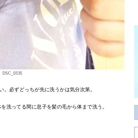
DSC_0335
多い。必ずどっちが先に洗うかは気分次第。
体を洗ってる間に息子を髪の毛から体まで洗う。