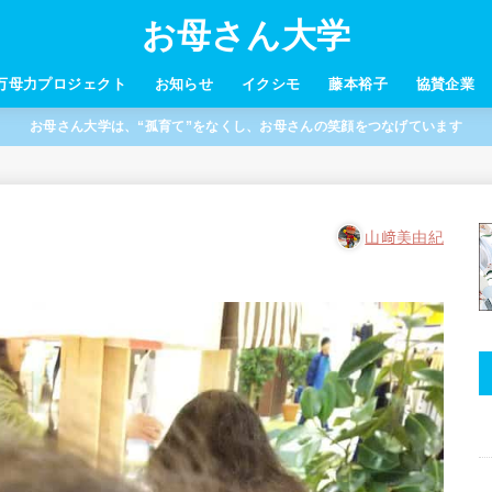
お母さん大学
万母力プロジェクト
お知らせ
イクシモ
藤本裕子
協賛企業
お母さん大学は、“孤育て”をなくし、お母さんの笑顔をつなげています
山﨑美由紀