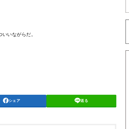
ずついいながらだ。
シェア
送る