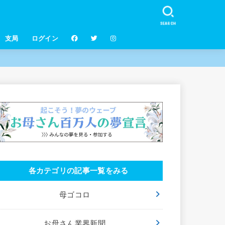
SEARCH
支局
ログイン
各カテゴリの記事一覧をみる
母ゴコロ
お母さん業界新聞