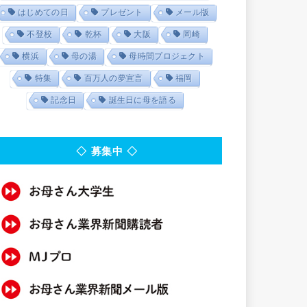
はじめての日
プレゼント
メール版
不登校
乾杯
大阪
岡崎
横浜
母の湯
母時間プロジェクト
特集
百万人の夢宣言
福岡
記念日
誕生日に母を語る
◇ 募集中 ◇