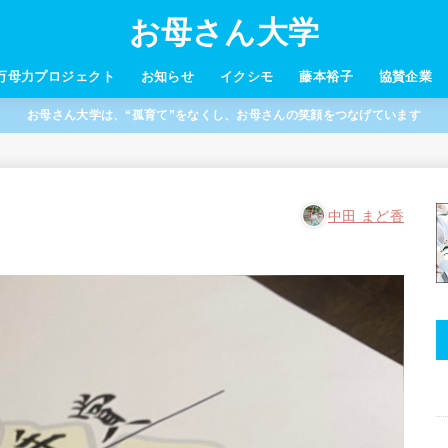
お母さん大学
万母力プロジェクト
お知らせ
イクシモ
藤本裕子
協賛企業
お母さん大学は、“孤育て”をなくし、お母さんの笑顔をつなげています
中田 まど香