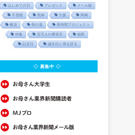
はじめての日
プレゼント
メール版
不登校
乾杯
大阪
岡崎
横浜
母の湯
母時間プロジェクト
特集
百万人の夢宣言
福岡
記念日
誕生日に母を語る
◇ 募集中 ◇