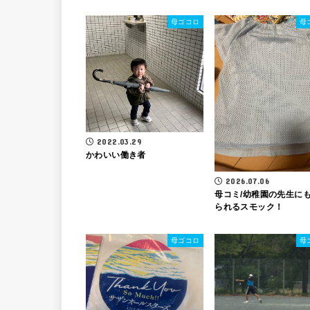
母ゴコロ
母
2022.03.29
かわいい働き者
2026.07.06
母コミ/幼稚園の先生に
られるスモック！
母ゴコロ
母