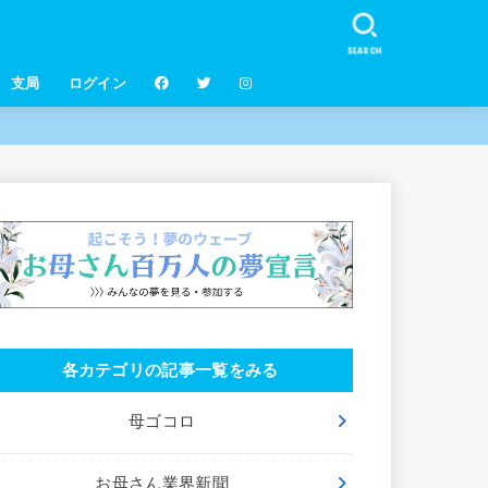
SEARCH
支局
ログイン
各カテゴリの記事一覧をみる
母ゴコロ
お母さん業界新聞