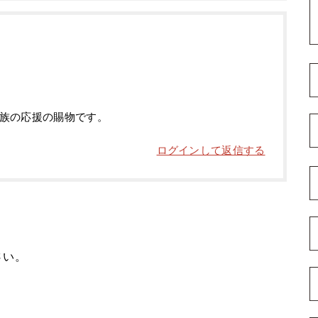
族の応援の賜物です。
ログインして返信する
さい。