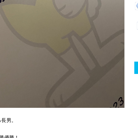
る長男。
勝優勝！