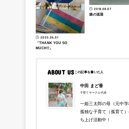
2018.08.07
娘の送迎
2025.06.01
「THANK YOU SO
MUCH!!」
ABOUT US
中田 まど香
子育てサークル代表
一姫三太郎の母（元中学
孤独な子育て（孤育て）
ち上げ活動中！