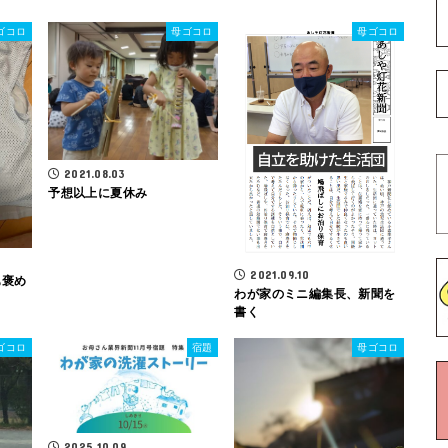
ゴコロ
母ゴコロ
母ゴコロ
2021.08.03
予想以上に夏休み
2021.09.10
も褒め
わが家のミニ編集長、新聞を
書く
ゴコロ
宿題
母ゴコロ
2025.10.09