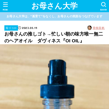
お母さん大学
MENU
SEARCH
お母さん大学は、“孤育て”をなくし、お母さんの笑顔をつなげています
2023.05.19
青柳真帆
母ゴコロ
お母さんの推しゴト→忙しい朝の味方唯一無二
のヘアオイル ダヴィネス『OI OIL』