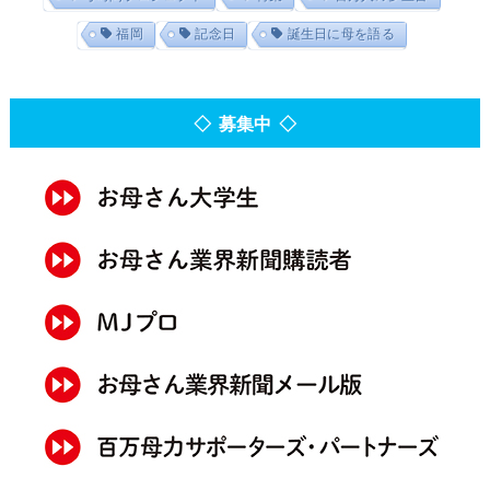
福岡
記念日
誕生日に母を語る
◇ 募集中 ◇