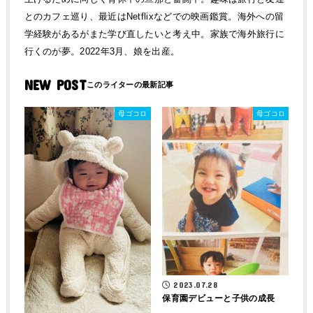
とのカフェ巡り、最近はNetflixなどでの映画鑑賞。海外への留
学経験があるがまた学び直したいと考え中。家族で海外旅行に
行くのが夢。2022年3月、娘を出産。
NEW POST
母ゴコロ
母ゴコロ
2023.07.28
保育園デビューと子供の成長