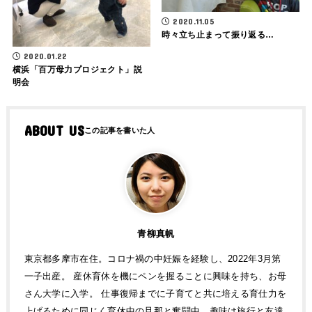
2020.11.05
時々立ち止まって振り返る…
2020.01.22
横浜「百万母力プロジェクト」説
明会
ABOUT US
青柳真帆
東京都多摩市在住。コロナ禍の中妊娠を経験し、2022年3月第
一子出産。 産休育休を機にペンを握ることに興味を持ち、お母
さん大学に入学。 仕事復帰までに子育てと共に培える育仕力を
上げるために同じく育休中の旦那と奮闘中。趣味は旅行と友達