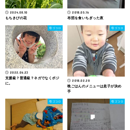
2024.08.10
2018.05.16
もちきびの花
布団を食いちぎった夜
母ゴコロ
母ゴコロ
2022.06.23
支援級？普通級？ネガでなくポジ
2018.02.28
に。
晩ごはんのメニューは息子が決め
手
母ゴコロ
母ゴコロ