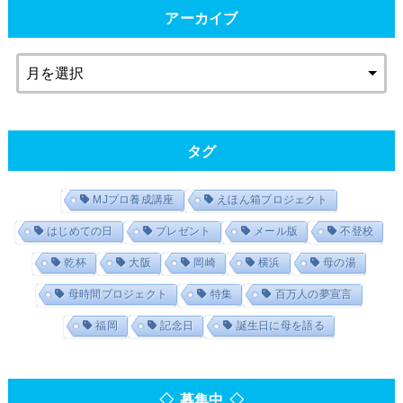
アーカイブ
タグ
MJプロ養成講座
えほん箱プロジェクト
はじめての日
プレゼント
メール版
不登校
乾杯
大阪
岡崎
横浜
母の湯
母時間プロジェクト
特集
百万人の夢宣言
福岡
記念日
誕生日に母を語る
◇ 募集中 ◇