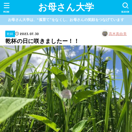
お母さん大学
MENU
SEARCH
お母さん大学は、“孤育て”をなくし、お母さんの笑顔をつなげています
2023.07.30
高木真由美
乾杯
乾杯の日に咲きましたー！！