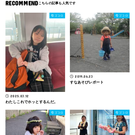
RECOMMEND
母ゴコロ
母ゴコロ
2019.06.23
すなあそびレポート
2025.03.12
わたしこれでホッとするんだ。
母ゴコロ
母ゴコロ