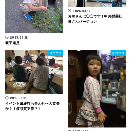
2025.03.12
お母さんは◯◯です！中外製薬社
員さんバージョン
2023.05.12
親子遠足
母ゴコロ
母ゴコロ
2019.06.15
イベント最終打ち合わせ〜大丈夫
か？！横須賀支部？！