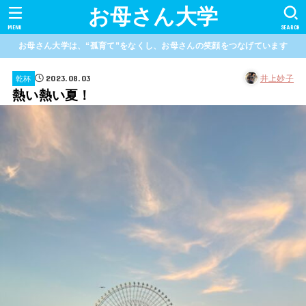
お母さん大学
MENU
SEARCH
お母さん大学は、“孤育て”をなくし、お母さんの笑顔をつなげています
2023.08.03
井上妙子
乾杯
熱い熱い夏！