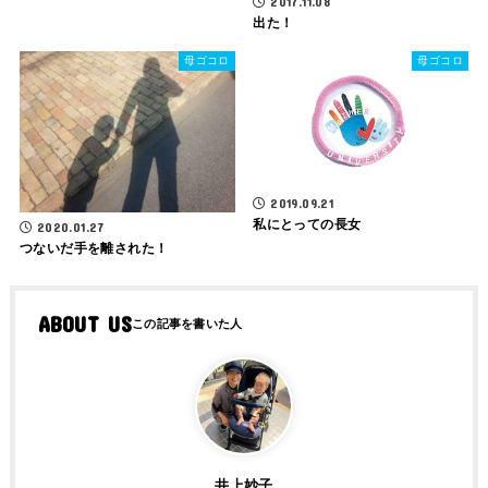
2017.11.08
出た！
母ゴコロ
母ゴコロ
2019.09.21
私にとっての長女
2020.01.27
つないだ手を離された！
ABOUT US
井上妙子