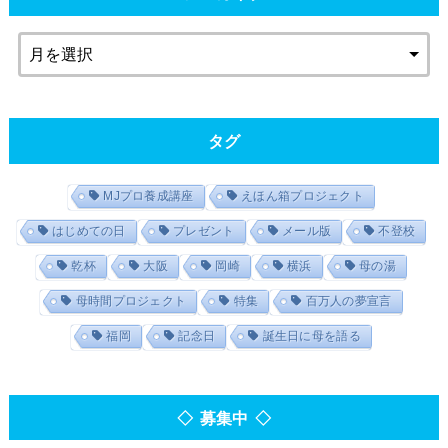
タグ
MJプロ養成講座
えほん箱プロジェクト
はじめての日
プレゼント
メール版
不登校
乾杯
大阪
岡崎
横浜
母の湯
母時間プロジェクト
特集
百万人の夢宣言
福岡
記念日
誕生日に母を語る
◇ 募集中 ◇