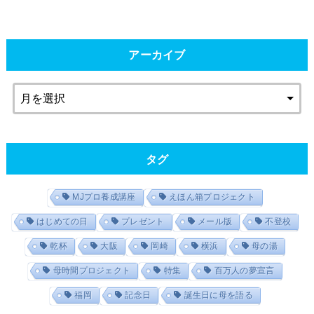
アーカイブ
タグ
MJプロ養成講座
えほん箱プロジェクト
はじめての日
プレゼント
メール版
不登校
乾杯
大阪
岡崎
横浜
母の湯
母時間プロジェクト
特集
百万人の夢宣言
福岡
記念日
誕生日に母を語る