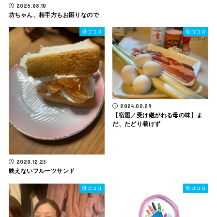
2025.08.10
坊ちゃん、相手方もお困りなので
母ゴコロ
母ゴコロ
2024.02.29
【宿題／受け継がれる母の味】ま
だ、たどり着けず
2020.12.23
映えないフルーツサンド
母ゴコロ
母ゴコロ