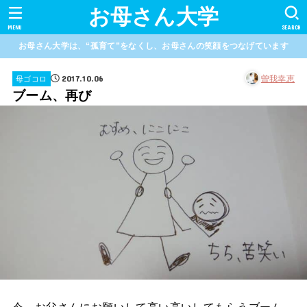
お母さん大学
MENU
SEARCH
お母さん大学は、“孤育て”をなくし、お母さんの笑顔をつなげています
2017.10.06
曽我幸恵
母ゴコロ
ブーム、再び