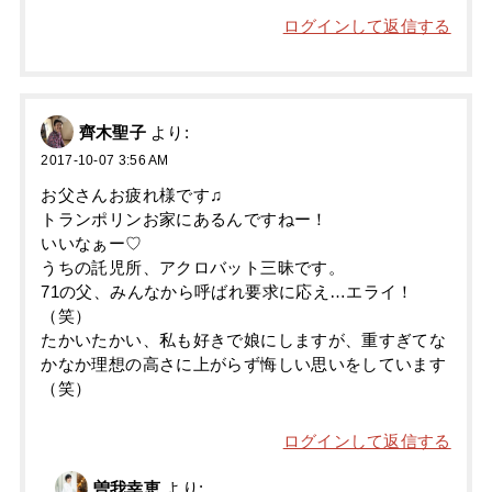
ログインして返信する
齊木聖子
より:
2017-10-07 3:56 AM
お父さんお疲れ様です♫
トランポリンお家にあるんですねー！
いいなぁー♡
うちの託児所、アクロバット三昧です。
71の父、みんなから呼ばれ要求に応え…エライ！
（笑）
たかいたかい、私も好きで娘にしますが、重すぎてな
かなか理想の高さに上がらず悔しい思いをしています
（笑）
ログインして返信する
曽我幸恵
より: