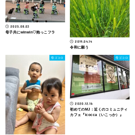
2025.08.03
母子共にwinwin♡抱っこフラ
2019.04.14
令和に願う
母ゴコロ
母ゴコロ
2020.12.16
初めてのMJ：近くのコミュニティ
カフェ『icocca（いこっか）』