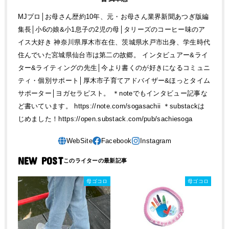
MJプロ│お母さん歴約10年、元・お母さん業界新聞あつぎ版編
集長│小6の娘&小1息子の2児の母│タリーズのコーヒー味のア
イス大好き 神奈川県厚木市在住、茨城県水戸市出身、学生時代
住んでいた宮城県仙台市は第二の故郷。 インタビュアー&ライ
ター&ライティングの先生│今より書くのが好きになるコミュニ
ティ・個別サポート│厚木市子育てアドバイザー&ほっとタイム
サポーター│ヨガセラピスト。 ＊noteでもインタビュー記事な
ど書いています。 https://note.com/sogasachii ＊substackは
じめました！https://open.substack.com/pub/sachiesoga
NEW POST
母ゴコロ
母ゴコロ