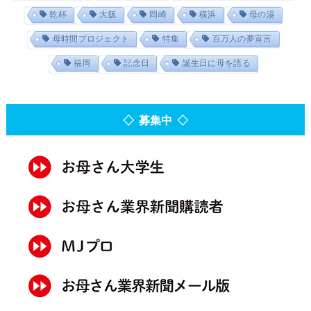
乾杯
大阪
岡崎
横浜
母の湯
母時間プロジェクト
特集
百万人の夢宣言
福岡
記念日
誕生日に母を語る
◇ 募集中 ◇