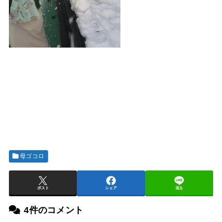
母ゴコロ
ポスト
シェア
送る
4件のコメント