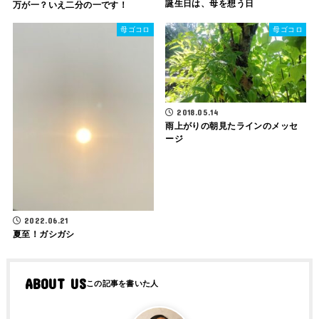
誕生日は、母を想う日
万が一？いえ二分の一です！
母ゴコロ
母ゴコロ
2018.05.14
雨上がりの朝見たラインのメッセ
ージ
2022.06.21
夏至！ガシガシ
ABOUT US