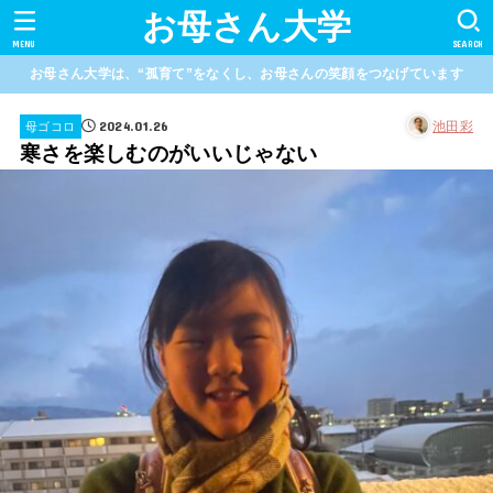
お母さん大学
MENU
SEARCH
お母さん大学は、“孤育て”をなくし、お母さんの笑顔をつなげています
2024.01.26
池田彩
母ゴコロ
寒さを楽しむのがいいじゃない