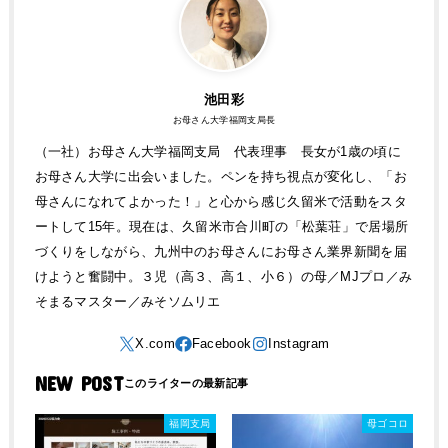
池田彩
お母さん大学福岡支局長
（一社）お母さん大学福岡支局 代表理事 長女が1歳の頃に
お母さん大学に出会いました。ペンを持ち視点が変化し、「お
母さんになれてよかった！」と心から感じ久留米で活動をスタ
ートして15年。現在は、久留米市合川町の「松葉荘」で居場所
づくりをしながら、九州中のお母さんにお母さん業界新聞を届
けようと奮闘中。３児（高３、高１、小６）の母／MJプロ／み
そまるマスター／みそソムリエ
NEW POST
福岡支局
母ゴコロ