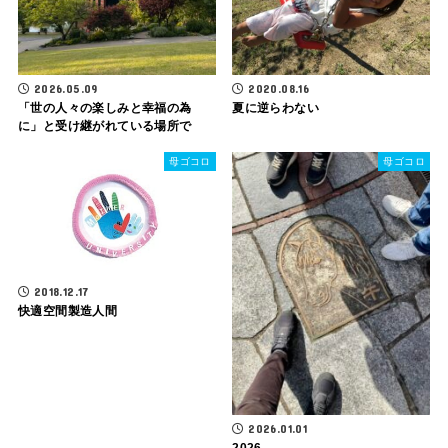
2026.05.09
2020.08.16
「世の人々の楽しみと幸福の為
夏に逆らわない
に」と受け継がれている場所で
母ゴコロ
母ゴコロ
2018.12.17
快適空間製造人間
2026.01.01