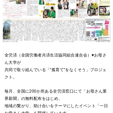
全労済（全国労働者共済生活協同組合連合会）♥お母さ
ん大学が
共同で取り組んでいる「“孤育て”をなくそう」プロジェ
クト。
毎月、全国に200か所ある全労済窓口にて「お母さん業
界新聞」の無料配布をはじめ、
地域の繋がり、助け合いをテーマにしたイベント「一日
お母さん大学」を開催しています。