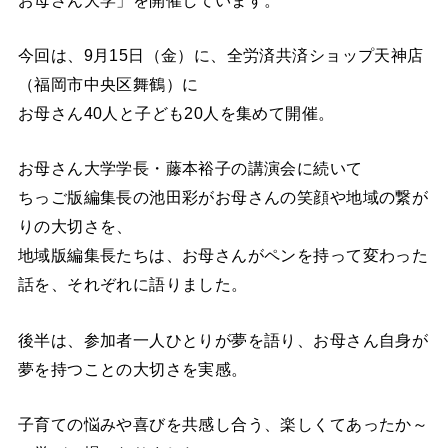
今回は、9月15日（金）に、全労済共済ショップ天神店
（福岡市中央区舞鶴）に
お母さん40人と子ども20人を集めて開催。
お母さん大学学長・藤本裕子の講演会に続いて
ちっご版編集長の池田彩がお母さんの笑顔や地域の繋が
りの大切さを、
地域版編集長たちは、お母さんがペンを持って変わった
話を、それぞれに語りました。
後半は、参加者一人ひとりが夢を語り、お母さん自身が
夢を持つことの大切さを実感。
子育ての悩みや喜びを共感し合う、楽しくてあったか～