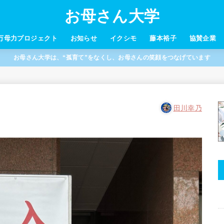
お母さん大学
万母力プロジェクト
お知らせ
イクシモ
藤本裕子
協賛企業
お母さん大学は、“孤育て”をなくし、お母さんの笑顔をつなげています
田川幸乃