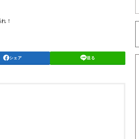
張れ！
シェア
送る