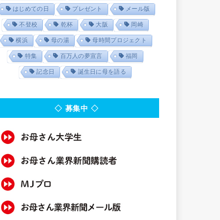
はじめての日
プレゼント
メール版
不登校
乾杯
大阪
岡崎
横浜
母の湯
母時間プロジェクト
特集
百万人の夢宣言
福岡
記念日
誕生日に母を語る
◇ 募集中 ◇