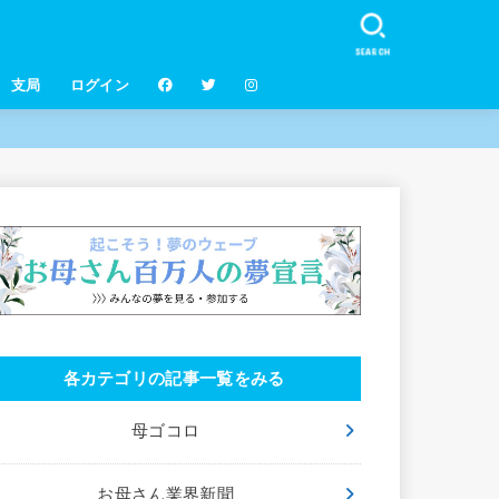
SEARCH
支局
ログイン
各カテゴリの記事一覧をみる
母ゴコロ
お母さん業界新聞