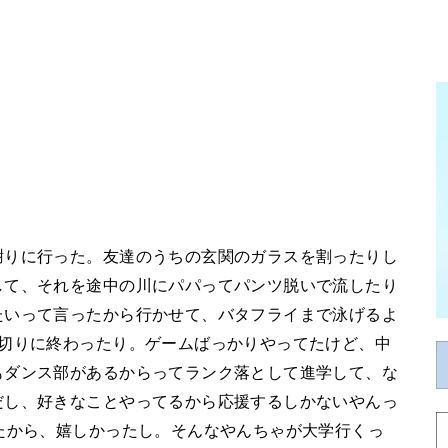
謝りに行った。友達のうちの玄関のガラスを割ったりし
して、それを途中の川にパパってパンツ脱いで流したり
たいって言ったから行かせて、バタフライまで泳げるよ
区切りに終わったり。ゲームばっかりやってたけど、中
もダンス部があるからってランク落として進学して、な
だし、好きなことやってるから応援するしかないやんっ
たから、嬉しかったし。そんなやんちゃが大学行くっ